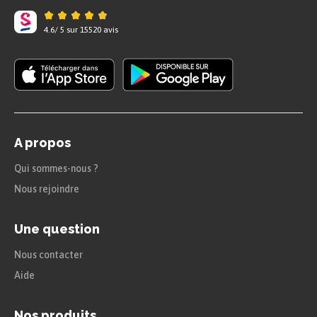
peuple est d’autant plus effrayant que
c’est pourtant lui qui l’a élu chancelier
4.6
/
5
sur
15520
avis
en janvier 1933, soit 8 ans plus tard.
A propos
Qui sommes-nous ?
Nous rejoindre
Une question
Nous contacter
Aide
Nos produits