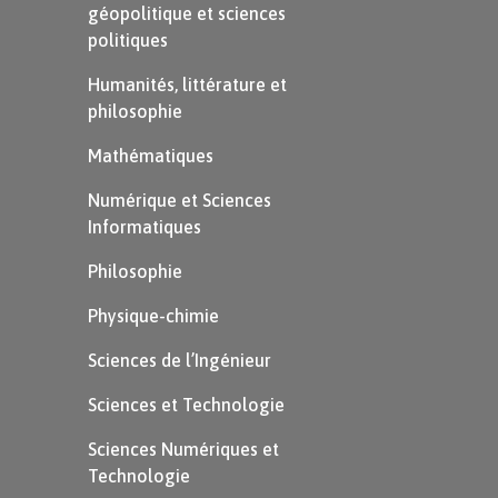
convaincre le monde entier.
géopolitique et sciences
politiques
Déjà en 1925, Hitler exposait ses idées
Humanités, littérature et
dans son livre
Mein Kampf
. Il définit les
philosophie
caractéristiques de la propagande en
Mathématiques
trois points :
Numérique et Sciences
imposer sa doctrine en force ;
Informatiques
la propagande mise en place doit
Philosophie
être facile à saisir, et constamment
Physique-chimie
répétée ;
Sciences de l’Ingénieur
la propagande doit faire appel aux
Sciences et Technologie
sentiments du peuple.
Sciences Numériques et
L’exposé de ces principes est fait avec le
Technologie