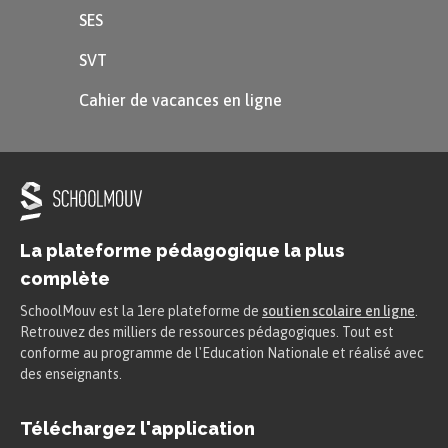
plus grand mépris du peuple.
SES
Il insulte l’intelligence de ceux qui
SVT
seront ses principaux électeurs.
Cahier de vacances en ligne
Pour être sûr d’être compris du peuple,
le maître de la propagande doit répéter
sans cesse les mêmes idées
stéréotypées, sans originalité et
rebattues. Hitler sous-estime les
La plateforme pédagogique la plus
complète
capacités intellectuelles de la
population. Pour lui, c’est sur les
SchoolMouv est la 1ere plateforme de
soutien scolaire en ligne
.
Retrouvez des milliers de ressources pédagogiques. Tout est
sentiments que doit miser un maître de
conforme au programme de l'Education Nationale et réalisé avec
des enseignants.
la propagande.
Ce manque de considération pour le
Téléchargez l'application