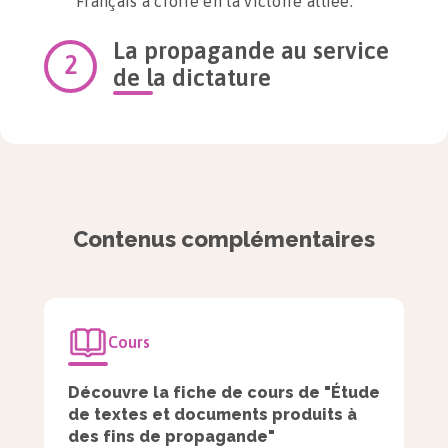
Français à croire en la victoire alliée.
La propagande au service
de la dictature
La propagande est majoritairement
utilisée à des fins politiques. Les
dictatures ont souvent recours à la
Contenus complémentaires
propagande afin de convaincre du bien-
fondé d’une politique.
Les dictateurs ont besoin d’une
Cours
communication bien rôdée afin de
maintenir le peuple sous leur joug.
Découvre la fiche de cours de "Étude
de textes et documents produits à
Les dictatures utilisent également la
des fins de propagande"