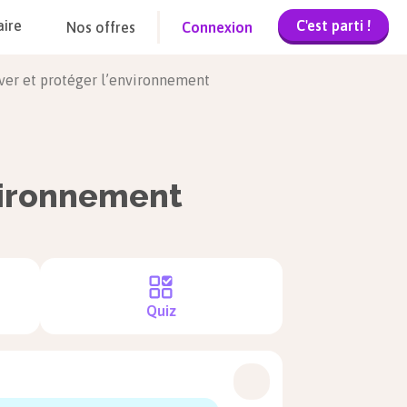
C'est parti !
aire
Nos offres
Connexion
erver et protéger l’environnement
nvironnement
Quiz