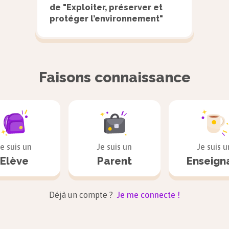
de "Exploiter, préserver et
protéger l’environnement"
Faisons connaissance
La diffusion de l’agriculture et de l’élevage parmi le
Je suis un
Je suis un
Je suis u
une explosion démographique » selon l’archéologue 
Elève
Parent
Enseign
conséquences sur l’environnement furent particulièr
estimations, la population mondiale passa d’environ 1,
Déjà un compte ?
Je me connecte !
50 000 avant J.-C. à 100 millions vers 2000 avant J.-
s’explique par le développement de l’agriculture, de l’