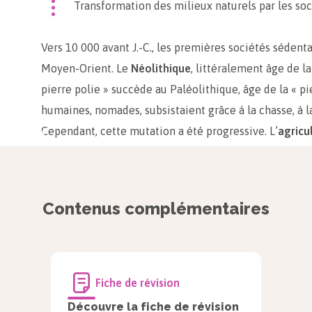
Transformation des milieux naturels par les so
Vers 10 000 avant J.-C., les premières sociétés sédent
Moyen-Orient. Le
Néolithique
, littéralement âge de la
pierre polie » succède au Paléolithique, âge de la « pi
humaines, nomades, subsistaient grâce à la chasse, à la
Cependant, cette mutation a été progressive. L’
agricu
diffusée à la plupart des régions du monde. La chronol
débats entre spécialistes, diffère selon les régions. 
Orient, l’agriculture se diffuse vers le reste du monde 
Contenus complémentaires
vers 5000 avant J.-C. en Amérique centrale, dans les 
entre 3000 et 1000 avant J.-C., en Afrique et Amériqu
Fiche de révision
Découvre la fiche de révision