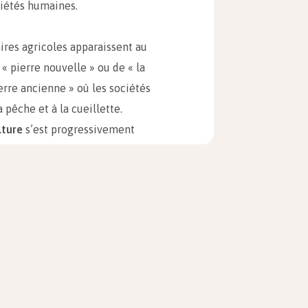
ciétés humaines.
aires agricoles apparaissent au
 « pierre nouvelle » ou de « la
erre ancienne » où les sociétés
 pêche et à la cueillette.
lture
s’est progressivement
ogie de cette diffusion, sujette à
Après être apparue au Moyen-
: en 8000 avant J.-C. en Chine,
Andes et en Nouvelle-Guinée et,
e du Nord.