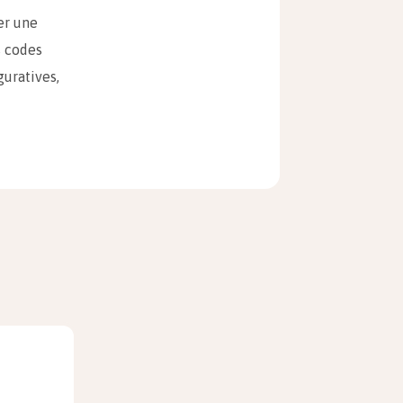
er une
s codes
guratives,
pas choisir
nvoie
'agit d'un