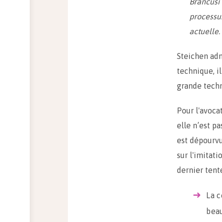
Brancusi 
processu
actuelle.
Steichen adm
technique, i
grande tech
Pour l'avocat
elle n’est pa
est dépourv
sur l'imitati
dernier tent
La c
beau