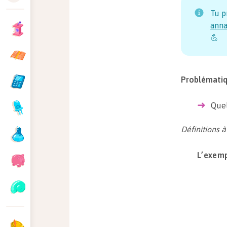
Tu p
anna
💪
Problémati
Quel
Définitions à
L’exemp