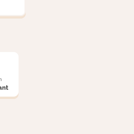
 eux elle ne
expliquer.
ection
sens de la
n
ant
 et de
ce
 sont des
naissent