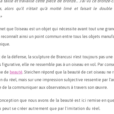
a taillé et travaillé cette pièce de bronze… J’ai vu ce bronze-c
s, alors qu’il n’était qu’à moitié limé et faisait le double
 »
et que l'oiseau est un objet qui nécessite avant tout une gran
l reconnaît ainsi un point commun entre tous les objets manufa
nique.
 de la défense, la sculpture de Brancusi n'est toujours pas une 
s figurative, elle ne ressemble pas à un oiseau en vol. Par cons
ue de
beauté
. Steichen répond que la beauté de cet oiseau ne 
on du réel, mais sur une impression subjective ressentie par l'a
e de la communiquer aux observateurs à travers son œuvre.
onception que nous avons de la beauté est ici remise en que
 peut se créer autrement que par l'imitation du réel.