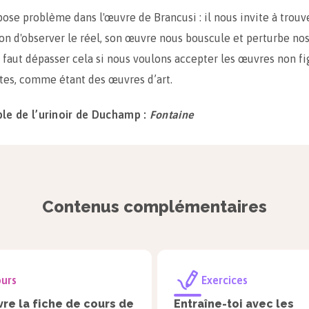
 pose problème dans l'œuvre de Brancusi : il nous invite à trouv
on d'observer le réel, son œuvre nous bouscule et perturbe no
Il faut dépasser cela si nous voulons accepter les œuvres non fi
ites, comme étant des œuvres d’art.
le de l’urinoir de Duchamp :
Fontaine
Contenus complémentaires
 organisateurs new-yorkais d'un grand salon d'art affirment ne 
urs
Exercices
xposées selon leur beauté. Pour les tester, Marcel Duchamp e
nt son
Bouddha de salle de bain
ou
Fontaine
(signé R. Mutt, il s
re la fiche de cours de
Entraîne-toi avec les