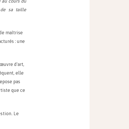
i au cours du
 de sa taille
de maîtrise
cturés : une
œuvre d'art,
équent, elle
repose pas
rtiste que ce
stion. Le