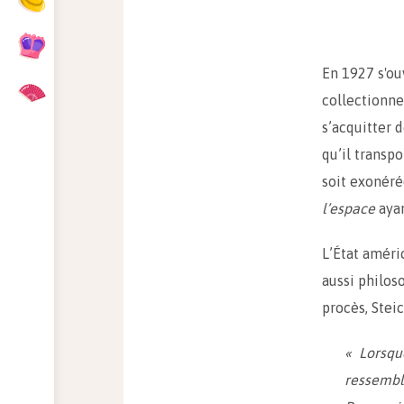
En 1927 s'ou
collectionne
s’acquitter d
qu’il transp
soit exonéré
l’espace
ayan
L’État améri
aussi philos
procès, Steic
« Lorsqu
ressembl