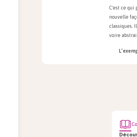
C'est ce qui
nouvelle faç
classiques. 
voire abstra
L’exemp
En 1917, les
Co
les œuvres e
anonymeme
Découv