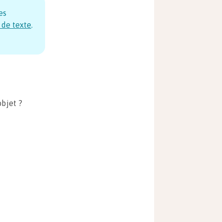
es
 de texte
.
objet ?