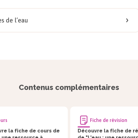
 rare à la surface de la Terre ?
es de l’eau
Voir la correction
1/
5
sous. Quel sont les différents usages de l’eau ?
Contenus complémentaires
urs
Fiche de révision
re la fiche de cours de
Découvre la fiche de ré
: une ressource à
de "L'eau : une ressourc