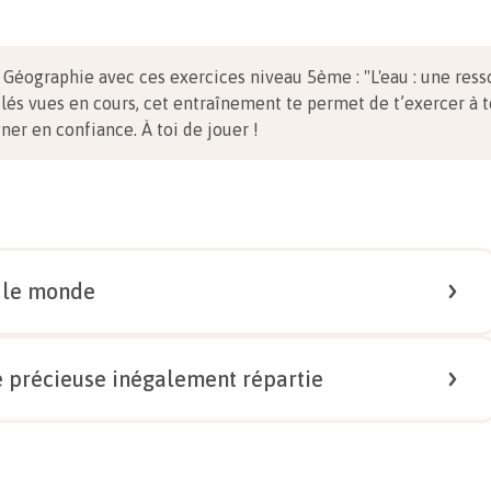
n Géographie avec ces exercices niveau 5ème
:
"L'eau : une res
clés vues en cours, cet entraînement te permet de t’exercer à 
gner en confiance.
À toi de jouer !
s le monde
1/
4
e précieuse inégalement répartie
s. L’accès à l’eau potable est-il le même pour tous ?
1/
5