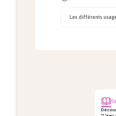
L’eau est-elle une ressource
Les différents usag
Observez le document ci-des
Co
Découv
"L'eau 