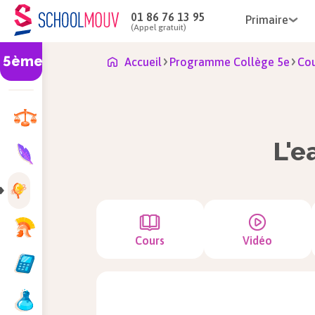
01 86 76 13 95
Primaire
(Appel gratuit)
5ème
Accueil
Programme Collège 5e
Cou
L'e
Cours
Vidéo