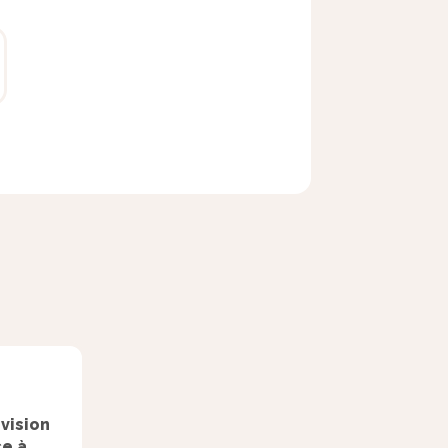
vision
e à