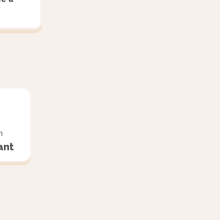
n
ant