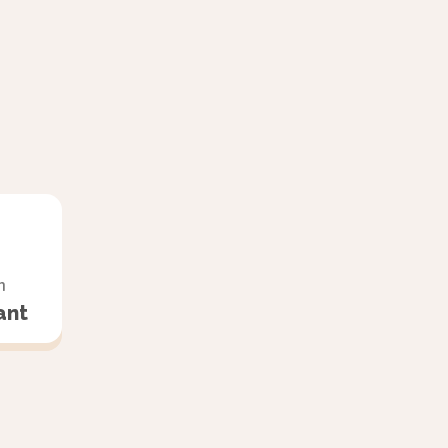
loigne de
e
< f$
> \lambda$
n
mes \dfrac
ant
}{c}}$
epteur de