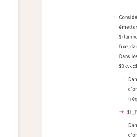
Considér
émettan
$\lambd
fixe, da
Dans le
$0<v<c$
Dan
d’o
fré
$f_R
Dan
d’o