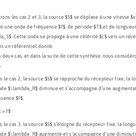
ons les cas 2 et 3, la source $S$ se déplace à une vitesse $
t une onde de fréquence $f$, de période $T$ et de longueu
a_S$. Cette onde se propage à une célérité $c$ vers un réc
ns un référentiel donné.
s deux cas, et dans la suite de cette synthèse, nous considé
.
s le cas 2, la source $S$ se rapproche du récepteur fixe, la 
nde $\lambda_R$ diminue et s’accompagne d’une augmentat
quence $f$.
 > f$
s le cas 3, la source $S$ s’éloigne du récepteur fixe, la long
nde $\lambda_R$ augmente et s’accompagne d’une diminuti