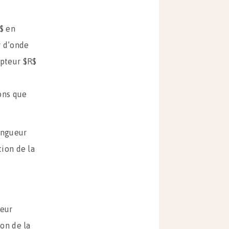
v$ en
r d’onde
epteur $R$
rons que
longueur
ion de la
ueur
on de la