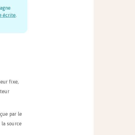
pagne
e écrite
.
eur fixe,
pteur
çue par le
 la source