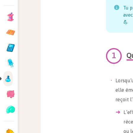
Tu p
avec
💪
Qu
Lorsqu’
elle ém
reçoit 
L’ef
réce
ou l