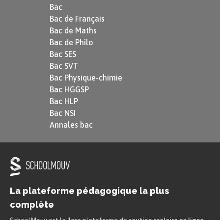
communistes. La France de De Gaulle est ainsi la
Bac
Bac de Français
première à reconnaitre le gouvernement de la
Bac de Maths
Chine populaire de Mao Zedong comme la Chine
Bac de Philo
légitime, en 1964.
Bac SES
Bac SVT
De plus, dans sa stratégie de puissance, De Gaulle
Bac Physique-chimie
investit dans l’énergie nucléaire afin de doter la
Bac HGGSP
Bac HLP
France de l’
arme nucléaire
. Figurant dans le très
Bac NSI
restreint club des pays dotés de l’arme atomique,
Annales bac
la France acquiert de fait une indépendance
militaire et une force de dissuasion lui
permettant de mener librement ses politiques.
Cette politique indépendante et imprévisible
La plateforme pédagogique la plus
secoue le camp des pays occidentaux, et en
complète
particulier les États-Unis, qui se méfient du