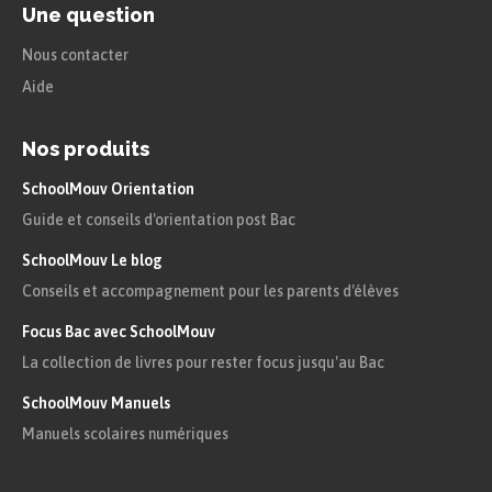
Une question
La création d’une
République semi-
Nous contacter
présidentielle
Aide
Nos produits
En imposant une nouvelle Constitution, Charles
SchoolMouv Orientation
de Gaulle met fin au régime parlementaire et fait
Guide et conseils d'orientation post Bac
du président de la République le personnage
central de la politique nationale.
SchoolMouv Le blog
Conseils et accompagnement pour les parents d'élèves
La nouvelle constitution
Focus Bac avec SchoolMouv
La collection de livres pour rester focus jusqu'au Bac
En arrivant au pouvoir, de Gaulle réclame un
changement de Constitution, qu’il fait valider par
SchoolMouv Manuels
Manuels scolaires numériques
un référendum. Cette nouvelle Constitution fait
e
entrer la France dans la
V
République
.