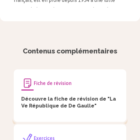
français, est en proie depuis 1954 à une lutte
armée de la part du mouvement indépendantiste
FLN. Cette guerre de
décolonisation
s’est
transformée en une guerre sale, faite d’exactions,
de répression et de terrorisme de la part des deux
belligérants. Arrivé au pouvoir à l’issue d’un
Contenus complémentaires
putsch militaire en Algérie, Charles de Gaulle
entend régler l’épineux problème algérien.
Malgré une reprise en main des militaires en
Fiche de révision
Algérie, le FLN étend le terrorisme en France
métropolitaine. Alors que les militaires pensaient
Découvre la fiche de révision de "La
que le nouveau chef de l’État serait favorable au
Ve République de De Gaulle"
maintien de l’Algérie française, il les prend de
cours en annonçant un
référendum
d’autodétermination
en Algérie. Les généraux en
Exercices