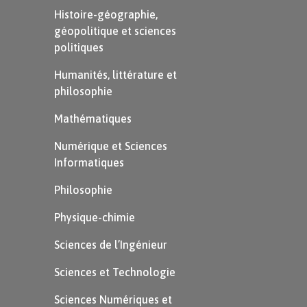
liqueur
bleu
bleu
bleu
bleu
bleu
rouge
Histoire-géographie,
de
géopolitique et sciences
Fehling
politiques
Humanités, littérature et
Identifiez les résultats positifs obtenus dans
philosophie
le document 1.
Mathématiques
Numérique et Sciences
Informatiques
Philosophie
Voir la correction
Physique-chimie
Sciences de l’Ingénieur
Sciences et Technologie
Sciences Numériques et