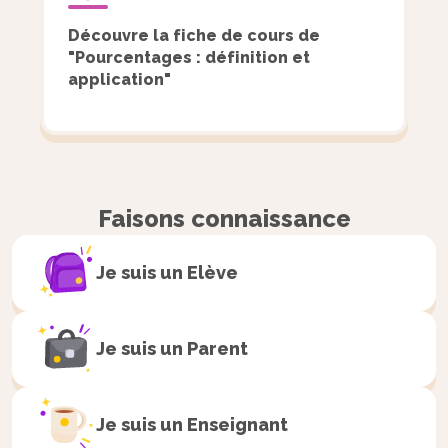
14 ans.
Découvre la fiche de cours de
Quelle est le nombre de filles de moins de
"Pourcentages : définition et
14 ans brunes dans cet échantillon ?
application"
Voir la correction
Faisons connaissance
Je suis un
Elève
Je suis un
Parent
Je suis un
Enseignant