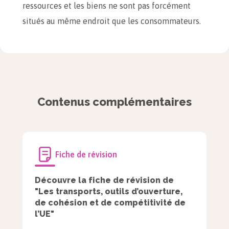
ressources et les biens ne sont pas forcément
situés au même endroit que les consommateurs.
Au fonctionnement de la mondialisation est donc
associé celui des transports.
À retenir
Contenus complémentaires
Au sein de l’Union européenne, l’axe de
transport majeur est situé au niveau de
la dorsale ou mégalopole européenne
(qui s’étend de Londres à Milan).
Fiche de révision
Il passe par le bassin de Londres, le Rhin et la
Découvre la fiche de révision de
"Les transports, outils d’ouverture,
Lombardie. Il se superpose aux anciennes routes
de cohésion et de compétitivité de
marchandes du Moyen Âge et aux zones les plus
l’UE"
prospères de l’Occident médiéval. Dans ce