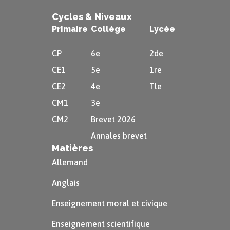
pensée.
Cycles & Niveaux
Primaire
Collège
Lycée
Définition
CP
6e
2de
Plate-forme intermodale ou
CE1
5e
1re
multimodale :
CE2
4e
Tle
CM1
3e
Il s’agit d’un espace qui met en relation
CM2
Brevet 2026
plusieurs modes de transport (rail,
Annales brevet
routes, parfois voies d’eau). Cette
Matières
plate-forme permet des déplacements
Allemand
plus rapides.
Anglais
Enseignement moral et civique
Enseignement scientifique