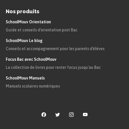
le réseau français s’est établi à partir d’une seule
Nos produits
ville (Paris), deux pour l’Italie (Milan et Rome) et
l’Espagne (Madrid et Barcelone) et donc plusieurs
SchoolMouv Orientation
Guide et conseils d'orientation post Bac
pour l’Allemagne.
SchoolMouv Le blog
Conseils et accompagnement pour les parents d'élèves
Focus Bac avec SchoolMouv
La collection de livres pour rester focus jusqu'au Bac
SchoolMouv Manuels
Manuels scolaires numériques