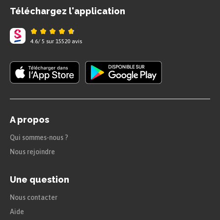
nécessite des compétences très
Téléchargez l'application
qualifiées (ingénieurs, chercheurs…),
que la transformation du produit est
4.6
/
5
sur
15520
avis
importante ainsi que le gain qui en
découle.
Enfin, à l’échelle de l’Union européenne, les
logiques d’implantation des réseaux de transport
A propos
sont nationales. En effet, ces réseaux ont été
Qui sommes-nous ?
implantés bien avant la construction européenne.
Nous rejoindre
Ils obéissent donc à des volontés de départ
parfois très différentes. On oppose par exemple
Une question
souvent une logique unipolaire pour la France,
Nous contacter
bicéphale pour l’Italie et l’Espagne et
Aide
multipolaires pour l’Allemagne. Cela signifie que