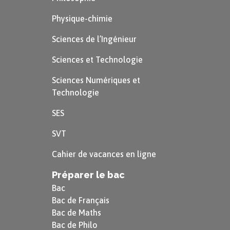
d’eau.
Physique-chimie
En faisant le bilan de la respiration
Sciences de l’Ingénieur
cellulaire pour une molécule de glucose,
nous obtenons :
Sciences et Technologie
$\text{C}_{6}\text{H}_{12}\text{O}_{6}
Sciences Numériques et
Technologie
+ 6\,\text{O}_{2} +
6\,\text{H}_{2}\text{O} +
SES
36\,\text{ADP} +
SVT
36\,\text{Pi}\rightarrow
Cahier de vacances en ligne
6\,\text{CO}_{2} +
Préparer le bac
12\,\text{H}_{2}\text{O} +
Bac
36\,\text{ATP}$
Bac de Français
Bac de Maths
Les fermentations
Bac de Philo