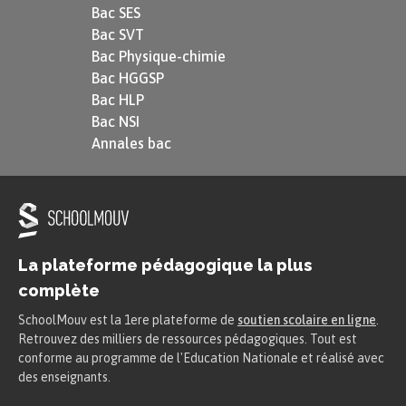
Bac SES
Bac SVT
Bac Physique-chimie
Dans le cas où la quantité de dioxygène
Bac HGGSP
n’est pas suffisante (milieu anaérobie),
Bac HLP
Bac NSI
les cellules musculaires utilisent
Annales bac
d’autres moyens pour générer de l’ATP.
Certains métabolismes peuvent en effet
se produire sans $\text{O}_2$ : les
fermentations.
La plateforme pédagogique la plus
complète
Elles permettent une oxydation du
glucose sans $\text{O}_2$. Pour ce faire,
SchoolMouv est la 1ere plateforme de
soutien scolaire en ligne
.
Retrouvez des milliers de ressources pédagogiques. Tout est
elles commencent, comme la respiration,
conforme au programme de l'Education Nationale et réalisé avec
des enseignants.
par une étape de glycolyse mais