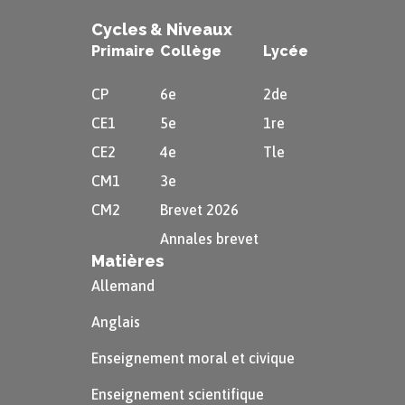
Ce cycle permet la formation de $2$
Cycles & Niveaux
Primaire
Collège
Lycée
molécules d’ATP, $6$ molécules de
dioxyde de carbone, $8$ composés
CP
6e
2de
réduits de $\text{NADH},\ \text{H}^+$ et
CE1
5e
1re
$2$ de $\text{FADH}_2$ à partir de $6$
CE2
4e
Tle
molécules d’eau et $2$ molécules de
CM1
3e
pyruvate.
CM2
Brevet 2026
Annales brevet
La chaîne respiratoire
Matières
Allemand
La chaîne respiratoire est un ensemble
de réactions d’oxydo-réduction qui
Anglais
entraînent le passage de protons
Enseignement moral et civique
$\text{H}^+$ de part et d’autre de la
Enseignement scientifique