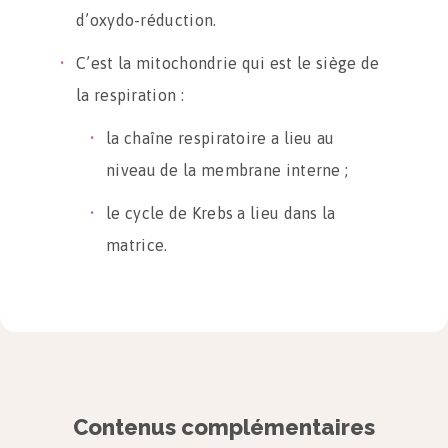
d’oxydo-réduction.
C’est la mitochondrie qui est le siège de
la respiration :
la chaîne respiratoire a lieu au
niveau de la membrane interne ;
le cycle de Krebs a lieu dans la
matrice.
La glycolyse
Elle se déroule dans le cytosol de la
cellule.
Contenus complémentaires
Deux molécules d’ATP et deux molécules