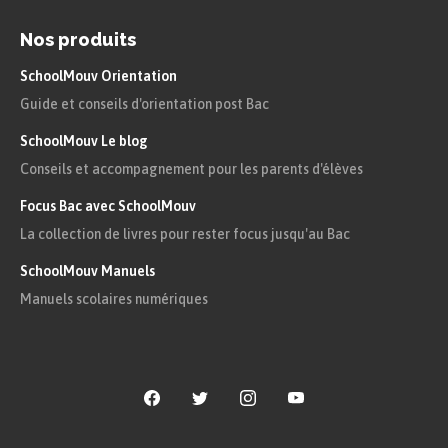
alcoolique.
Nos produits
La fermentation lactique a lieu dans le
SchoolMouv Orientation
cytosol de la cellule.
Guide et conseils d'orientation post Bac
Lors de la fermentation lactique, le
SchoolMouv Le blog
pyruvate issu de la glycolyse est réduit
Conseils et accompagnement pour les parents d'élèves
en acide lactique en cédant deux protons
Focus Bac avec SchoolMouv
$\text{H}^+$ aux composés
La collection de livres pour rester focus jusqu'au Bac
$\text{NAD}^+$.
SchoolMouv Manuels
Manuels scolaires numériques
Par la suite, les composés
$\text{NADH},\, \text{H}^+$ sont
réoxydés en composés $\text{NAD}^+$.
En parallèle, les composés
$\text{NAD}^+$ sont donc réduits en