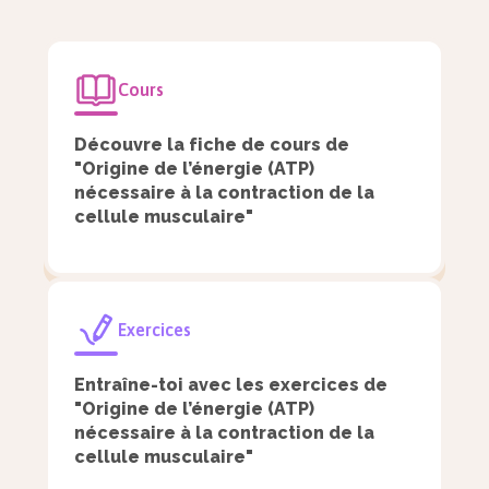
de pyruvate sont produites à partir d’une
molécule de glucose et de deux
molécules d’ADP + Pi (phosphate
Cours
inorganique).
Découvre la fiche de cours de
Cette réaction est couplée à celle de la
"Origine de l’énergie (ATP)
nécessaire à la contraction de la
réduction des composés $\text{NAD}^+$
cellule musculaire"
en composés $\text{NADH}$ qui seront
ensuite réemployés dans la chaîne
respiratoire.
Exercices
Le cycle de Krebs
Entraîne-toi avec les exercices de
"Origine de l’énergie (ATP)
Il a lieu dans la matrice mitochondriale.
nécessaire à la contraction de la
cellule musculaire"
Deux molécules de pyruvate formées lors