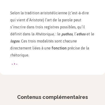
Selon la tradition aristotélicienne (c’est-à-dire
qui vient d’Aristote) l’art de la parole peut
s’inscrire dans trois registres possibles, qu’il
définit dans la
Rhétorique
, : le
pathos
, l’
ethos
et le
logos
. Ces trois modalités sont chacune
directement liées à une
fonction
précise de la
rhétorique.
À retenir
Le
pathos
permet de toucher la
dimension
affective
de
l’auditoire, c’est-à-dire ses
Contenus complémentaires
sentiments et ses émotions.