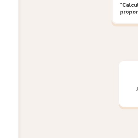
"Calcu
propor