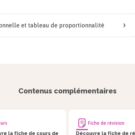
proportionnalité ?
Voir la correction
nnelle et tableau de proportionnalité
Voir la correction
1/
5
 proportionnelle ?
Voir la correction
Contenus complémentaires
urs
Fiche de révision
re la fiche de cours de
Découvre la fiche de ré