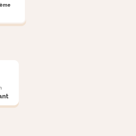
ième
n
ant