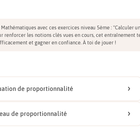
n Mathématiques avec ces exercices niveau 5ème
:
"Calculer u
r renforcer les notions clés vues en cours, cet entraînement t
efficacement et gagner en confiance.
À toi de jouer !
uation de proportionnalité
1/
4
eau de proportionnalité
?
1/
4