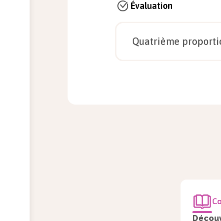
Évaluation
Qu'est-ce qu'un tableau de 
Quatrième proportio
Qu'est-ce qu'une quatrième
Co
Découv