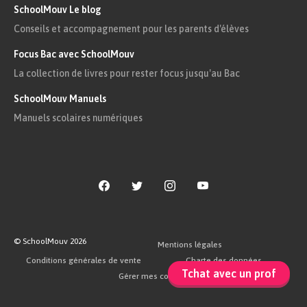
SchoolMouv Le blog
\textcolor{#9400D3}0)$ du repère.
Conseils et accompagnement pour les parents d'élèves
Une représentation
Focus Bac avec SchoolMouv
paramétrique de cet axe est
La collection de livres pour rester focus jusqu'au Bac
donc :
SchoolMouv Manuels
Manuels scolaires numériques
$$\begin{cases}
x=k\times\textcolor{#1E90FF} 1 +
\textcolor{#B22222} 0 \\
y=k\times\textcolor{#3CB371} 0 +
\textcolor{#FFA500} 0 & \text{où }
k\in\mathbb R \\
© SchoolMouv
2026
Mentions légales
z=k\times\textcolor{#BDB76B} 0 +
Conditions générales de vente
Charte des données
\textcolor{#9400D3} 0
Tchat avec un prof
Gérer mes cookies
\end{cases}\Leftrightarrow