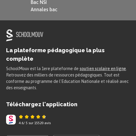
Bac NSI
Annales bac
Propriété
Soit $(d)$ la droite de $\mathcal E$
passant par $A\,(x_A\ ;\, y_A\ ;\, z_A )$
La plateforme pédagogique la plus
et de vecteur directeur $\vec
complète
u\begin{pmatrix} \alpha \\ \beta \\
\gamma \end{pmatrix}$.
SchoolMouv est la 1ere plateforme de
soutien scolaire en ligne
.
Retrouvez des milliers de ressources pédagogiques. Tout est
conforme au programme de l'Education Nationale et réalisé avec
$$\begin{aligned} M\,(x\ ;\, y\ ;\, z) \in
des enseignants.
(d) \Leftrightarrow&\ \text{il existe
$k\in \mathbb R$ tel que\ :} \\ &\
Téléchargez l'application
\begin{cases} x=k\alpha+ x_A \\
y=k\beta + y_A \\ z=k\gamma+ z_A
4.6
/
5
sur
15520
avis
\end{cases} \end{aligned}$$