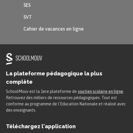
À l’aide des tableaux, déterminez la nature
SES
des roches constituant la croûte océanique.
SVT
Cahier de vacances en ligne
Voir la correction
La plateforme pédagogique la plus
complète
SchoolMouv est la 1ere plateforme de
soutien scolaire en ligne
.
Retrouvez des milliers de ressources pédagogiques. Tout est
conforme au programme de l'Education Nationale et réalisé avec
des enseignants.
Téléchargez l'application