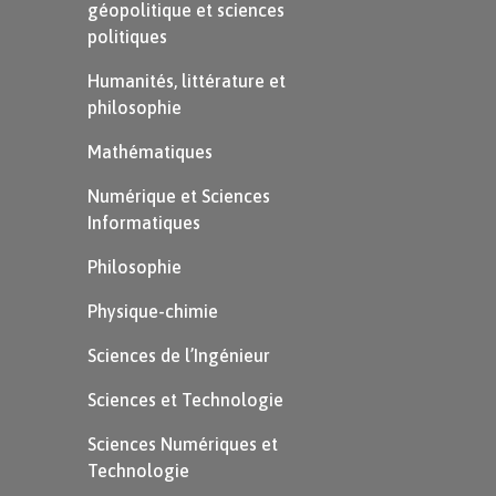
géopolitique et sciences
politiques
Humanités, littérature et
philosophie
Mathématiques
Numérique et Sciences
Informatiques
Philosophie
Physique-chimie
Pour rappel, les ondes P sont les ondes
sismiques primaires. Lors d’un séisme, ces
Sciences de l’Ingénieur
ondes sont les premières enregistrées car
elles sont les plus rapides. Elles se déplacent
Sciences et Technologie
dans tous les milieux : gazeux, liquide et
Sciences Numériques et
solide.
Technologie