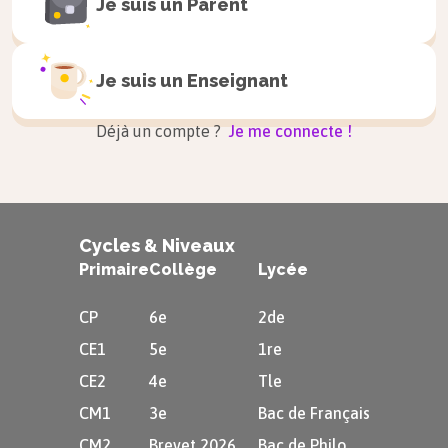
Je suis un
Parent
des ondes sismiques P, arrondie à l’unité.
Voir la correction
Je suis un
Enseignant
Déjà un compte ?
Je me connecte !
Voir la correction
Cycles & Niveaux
Primaire
Collège
Lycée
CP
6e
2de
CE1
5e
1re
CE2
4e
Tle
CM1
3e
Bac de Français
CM2
Brevet 2026
Bac de Philo