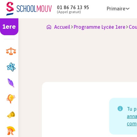
01 86 76 13 95
Primaire
(Appel gratuit)
1ere
Accueil
Programme Lycée 1ere
Cou
Tu p
anna
com