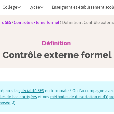
Collège
Lycée
Enseignant et établissement scol
rs SES
Contrôle externe formel
Définition : Contrôle extern
Définition
Contrôle externe formel
répares la
spécialité SES
en terminale ? On t’accompagne avec
les de bac corrigées
et nos
méthodes de dissertation et d’épr
posée
. 💪