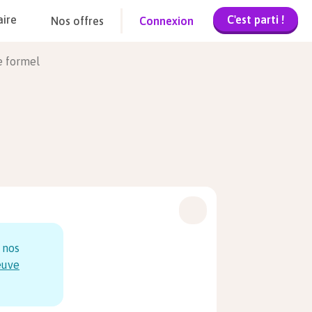
C'est parti !
aire
Nos offres
Connexion
e formel
 nos
euve