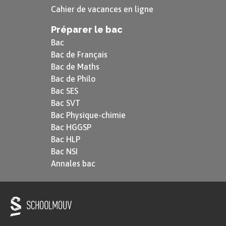
Cahier de vacances en ligne
Préparer le bac
Bac
Bac de Français
Bac de Maths
Bac de Philo
Bac SES
Bac SVT
Bac Physique-chimie
Bac HGGSP
Bac HLP
Bac NSI
Annales bac