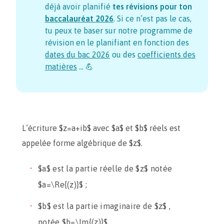
déjà avoir planifié
tes révisions pour ton
baccalauréat
2026
. Si ce n’est pas le cas,
tu peux te baser sur notre programme de
révision en le planifiant en fonction des
dates du bac
2026
ou des
coefficients des
matières
… 💪
L’écriture $z=a+ib$ avec $a$ et $b$ réels est
appelée forme algébrique de $z$.
$a$ est la partie réelle de $z$ notée
$a=\Re{(z)}$ ;
$b$ est la partie imaginaire de $z$ ,
notée $b=\Im{(z)}$.