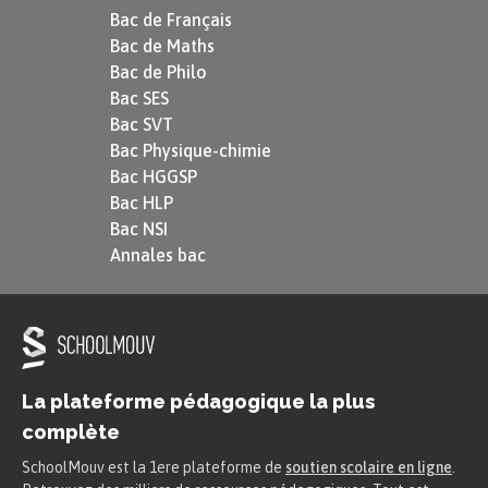
Bac de Français
Bac de Maths
Bac de Philo
Bac SES
Bac SVT
Bac Physique-chimie
Bac HGGSP
Bac HLP
Bac NSI
Annales bac
La plateforme pédagogique la plus
complète
SchoolMouv est la 1ere plateforme de
soutien scolaire en ligne
.