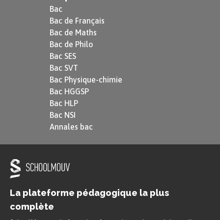
Bac
Bac de Français
Bac de Maths
Bac de Philo
Bac SES
Bac SVT
Bac Physique-chimie
Bac HGGSP
Bac HLP
Bac NSI
Annales bac
La plateforme pédagogique la plus
complète