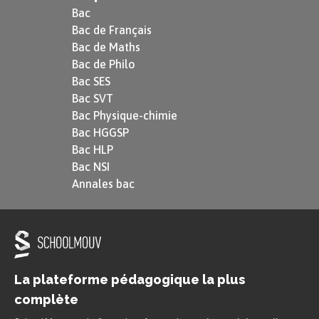
Bac
Bac de Français
Bac de Maths
Bac de Philo
Bac SES
Bac SVT
Bac Physique-chimie
Bac HGGSP
Bac HLP
Bac NSI
Annales bac
La plateforme pédagogique la plus
complète