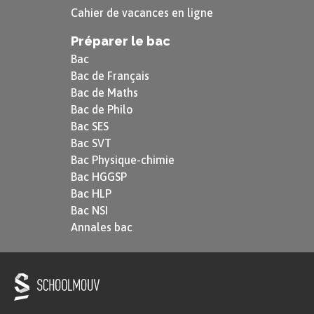
Cahier de vacances en ligne
Préparer le bac
Bac
Bac de Français
Bac de Maths
Bac de Philo
Bac SES
Bac SVT
Bac Physique-chimie
Bac HGGSP
Bac HLP
Bac NSI
Annales bac