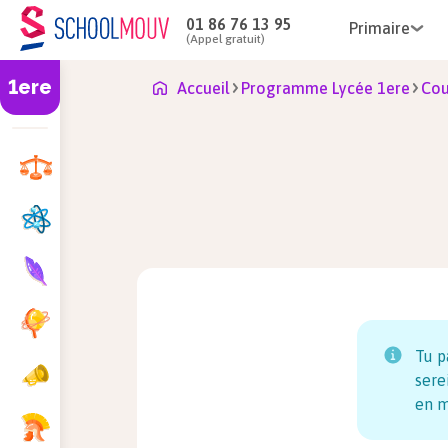
01 86 76 13 95
Primaire
(Appel gratuit)
1ere
Accueil
Programme Lycée 1ere
Cou
Tu p
sere
en m