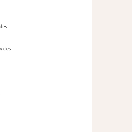
 des
 % des