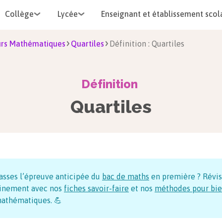
Collège
Lycée
Enseignant et établissement scol
rs Mathématiques
Quartiles
Définition : Quartiles
Définition
Quartiles
asses l’épreuve anticipée du
bac de maths
en première ? Révi
inement avec nos
fiches savoir-faire
et nos
méthodes pour bie
athématiques. 💪