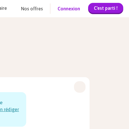
C'est parti !
aire
Nos offres
Connexion
se
n rédiger