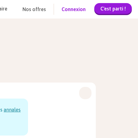
C'est parti !
aire
Nos offres
Connexion
os
annales