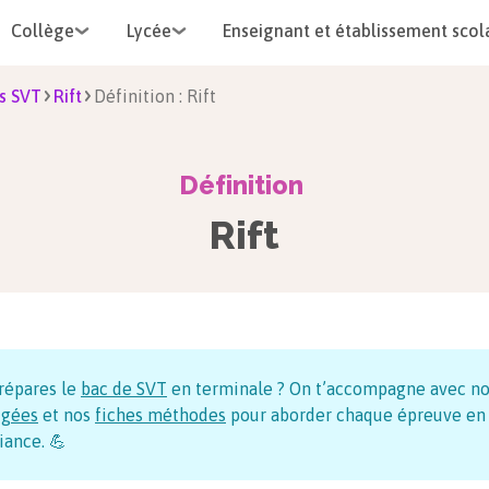
Collège
Lycée
Enseignant et établissement scol
s SVT
Rift
Définition : Rift
Définition
Rift
répares le
bac de SVT
en terminale ? On t’accompagne avec n
igées
et nos
fiches méthodes
pour aborder chaque épreuve en
iance. 💪