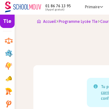
01 86 76 13 95
Primaire
(Appel gratuit)
Tle
Accueil
Programme Lycée Tle
Cour
Tu p
corr
conf