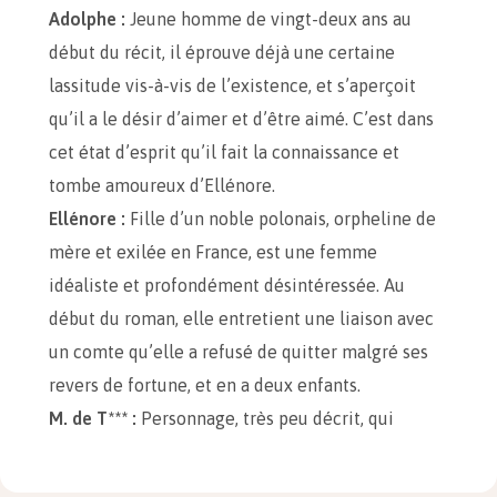
Adolphe :
Jeune homme de vingt-deux ans au
début du récit, il éprouve déjà une certaine
lassitude vis-à-vis de l’existence, et s’aperçoit
qu’il a le désir d’aimer et d’être aimé. C’est dans
cet état d’esprit qu’il fait la connaissance et
tombe amoureux d’Ellénore.
Ellénore :
Fille d’un noble polonais, orpheline de
mère et exilée en France, est une femme
idéaliste et profondément désintéressée. Au
début du roman, elle entretient une liaison avec
un comte qu’elle a refusé de quitter malgré ses
revers de fortune, et en a deux enfants.
M. de T*** :
Personnage, très peu décrit, qui
intervient à la fin du roman, permettant de
dénouer l’intrigue. Ami du père d’Adolphe, il