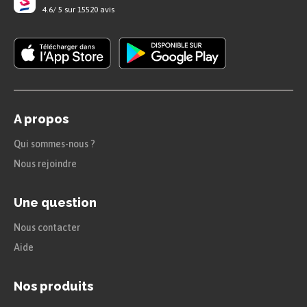
4.6
/
5
sur
15520
avis
résolutions ne durent pas, et Ellénore finit par
avouer éprouver les mêmes sentiments.
Chapitre 4
Ellénore et Adolphe développent une relation
A propos
exclusive, passionnelle et fusionnelle qui les
Qui sommes-nous ?
éloigne du monde et de leur vie sociale. Adolphe
Nous rejoindre
éprouve de plus en plus de culpabilité à l’idée de
la laisser seule, il craint plus que tout de la
Une question
blesser. Persuadé que leur liaison ne pourra pas
Nous contacter
durer en raison des circonstances de leurs vies
Aide
respectives, Adolphe ne songe qu’à profiter de ce
qu’il considère comme une parenthèse
Nos produits
enchantée. Ellénore, quant à elle, a l’intuition