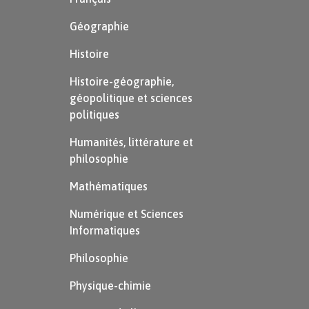
du monde et Adolphe se contraint à rester avec
Géographie
son amante par un sentiment de responsabilité et
de devoir, même lorsqu’il a cessé de l’aimer.
Histoire
Ellénore finit par le découvrir et se laisse dépérir
Histoire-géographie,
jusqu’à la mort.
géopolitique et sciences
politiques
Chapitre 1
Humanités, littérature et
philosophie
Ce premier chapitre permet d’introduire le
Mathématiques
personnage du narrateur, Adolphe. Le jeune
homme vient de terminer ses études et s’installe
Numérique et Sciences
dans une petite ville en Allemagne. Il décrit son
Informatiques
caractère secret et solitaire, porté sur l’ironie.
Philosophie
« Je ne me trouvais à mon aise que tout seul, et tel
Physique-chimie
est même à présent l’effet de cette disposition