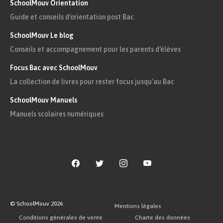
SchoolMouv Orientation
d’un dénouement tragique.
Guide et conseils d'orientation post Bac
« Je ne sais quel pressentiment me dit, Adolphe,
SchoolMouv Le blog
que je mourrai dans vos bras. »
Conseils et accompagnement pour les parents d'élèves
Focus Bac avec SchoolMouv
Adolphe reçoit une lettre de son père qui lui
La collection de livres pour rester focus jusqu'au Bac
demande de revenir, mais obtient un nouveau
délai. Le jeune homme n’est pas satisfait pour
SchoolMouv Manuels
Manuels scolaires numériques
autant : il culpabilise de mettre en danger la
réputation d’Ellénore et de se montrer ingrat
envers son père.
« Je ne fais que du mal à Ellénore ; mon
sentiment, tel qu’il est, ne peut la satisfaire. Je me
sacrifie pour elle sans fruit pour son bonheur ; et
© SchoolMouv
2026
Mentions légales
moi, je vis ici sans utilité, sans indépendance,
Conditions générales de vente
Charte des données