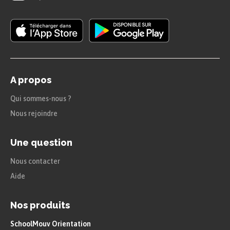
« AUGUSTE
Je suis maître de moi comme de l’univers »
Acte V, scène 3
A propos
Qui sommes-nous ?
« ÉMILIE
Nous rejoindre
Ma haine va mourir, que j’ai crue immortelle. »
Une question
Acte V, scène 3
Nous contacter
Aide
Nos produits
SchoolMouv Orientation