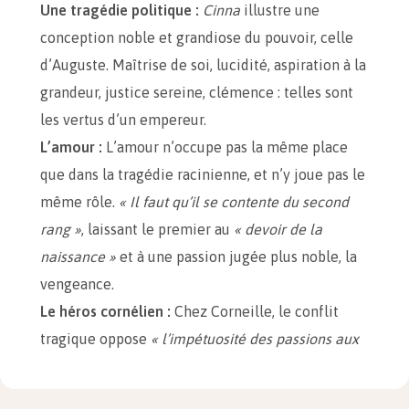
Une tragédie politique :
Cinna
illustre une
conception noble et grandiose du pouvoir, celle
d’Auguste. Maîtrise de soi, lucidité, aspiration à la
grandeur, justice sereine, clémence : telles sont
les vertus d’un empereur.
L’amour :
L’amour n’occupe pas la même place
que dans la tragédie racinienne, et n’y joue pas le
même rôle.
« Il faut qu’il se contente du second
rang »
, laissant le premier au
« devoir de la
naissance »
et à une passion jugée plus noble, la
vengeance.
Le héros cornélien :
Chez Corneille, le conflit
tragique oppose
« l’impétuosité des passions aux
lois du devoir et aux tendresses du sang »
. Ainsi,
Auguste est partagé entre son désir de vengeance