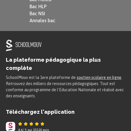
Auguste s’adressant à lui-même :
Bac HLP
« AUGUSTE
Bac NSI
Rentre en toi-même, Octave, et cesse de te
Annales bac
plaindre.
Quoi ! tu veux qu’on t’épargne, et n’as rien
épargné ! »
La plateforme pédagogique la plus
Acte IV, scène 2
complète
SchoolMouv est la 1ere plateforme de
soutien scolaire en ligne
.
Retrouvez des milliers de ressources pédagogiques. Tout est
« ÉMILIE
conforme au programme de l'Education Nationale et réalisé avec
La gloire et le plaisir, la honte et les tourments,
des enseignants.
Tout doit être commun entre de vrais amants. »
Téléchargez l'application
Acte V, scène 2
4.6
/
5
sur
15520
avis