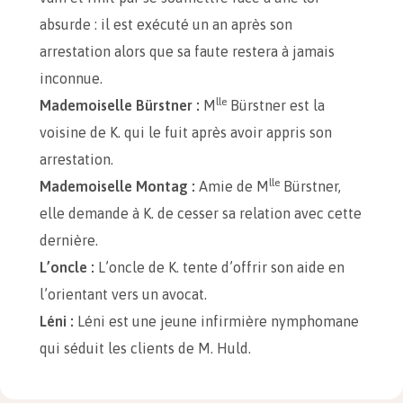
absurde : il est exécuté un an après son
arrestation alors que sa faute restera à jamais
inconnue.
lle
Mademoiselle Bürstner :
M
Bürstner est la
voisine de K. qui le fuit après avoir appris son
arrestation.
lle
Mademoiselle Montag :
Amie de M
Bürstner,
elle demande à K. de cesser sa relation avec cette
dernière.
L’oncle :
L’oncle de K. tente d’offrir son aide en
l’orientant vers un avocat.
Léni :
Léni est une jeune infirmière nymphomane
qui séduit les clients de M. Huld.
Maître Huld :
Avocat alité et malade, il apparaît
rapidement comme incompétent et inutile pour