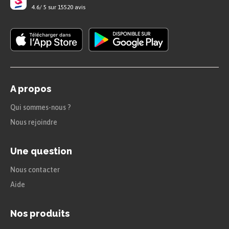
eux la seule joie réelle qu’il leur ait jamais été
4.6
/
5
sur
15520
avis
donné de connaître.
Envoi
Dans une brève conclusion, l’auteur avoue que ce
voyage n’a jamais eu lieu et qu’il est entièrement
A propos
tiré de l’imagination d’un lecteur.
Qui sommes-nous ?
Nous rejoindre
Citations
Une question
« Ils ignorent leur destinée et ne gouvernent pas
leur navire, mais un désir de volonté les leurre et
Nous contacter
leur fait prendre pour résolue la route que suivra
Aide
leur nef hasardeuse. »
Nos produits