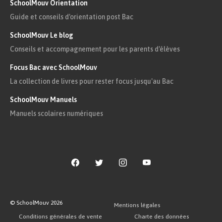
SchoolMouv Orientation
« Sitôt qu’ils se reposaient de mâcher, le frais
Guide et conseils d'orientation post Bac
qu’ils en avaient tiré se muait en brûlure, comme
SchoolMouv Le blog
il advient d’épices ou d’herbes bénéolentes à la
Conseils et accompagnement pour les parents d'élèves
saveur poivrée. »
Focus Bac avec SchoolMouv
La collection de livres pour rester focus jusqu'au Bac
« L’île des Sirènes était une vallée d’ombre et
SchoolMouv Manuels
Manuels scolaires numériques
comme l’eau fraîche aux malades. »
« Ils prenaient des bains dans les piscines tièdes,
au bord desquelles se tenaient des enfants au
bras grêles. »
© SchoolMouv
2026
Mentions légales
Conditions générales de vente
Charte des données