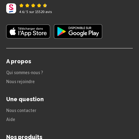
gestes, les paroles et les anecdotes de la cour. On
4.6
/
5
sur
15520
avis
apprend comment on vivait à Paris et à la
campagne : quels étaient les sujets de
conversation, comment on jugeait les livres
nouveaux, ce que l’on voyait au théâtre, comment
on voyageait, comment on prenait les eaux de
A propos
Vichy ou de Bourbon, comment se préparait un
Qui sommes-nous ?
mariage, se traitait une affaire, se perdait un
Nous rejoindre
procès, comment on traitait ses égaux et ses
inférieurs, ce qu’était un salon, une ferme, un pré,
Une question
un paysan, un jardinier, un valet…
Nous contacter
L’ensemble se fait sous le trait d’une impression
Aide
rapide, au jour le jour.
Nos produits