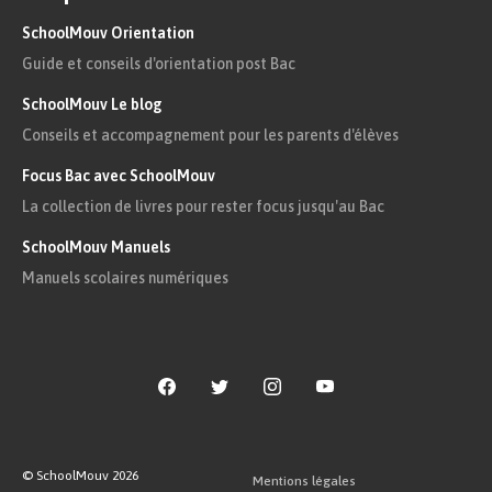
SchoolMouv Orientation
Citations
Guide et conseils d'orientation post Bac
« Je m’en vais vous mander la chose la plus
SchoolMouv Le blog
étonnante, la plus surprenante, la plus
Conseils et accompagnement pour les parents d'élèves
merveilleuse, la plus miraculeuse, la plus
Focus Bac avec SchoolMouv
triomphante, la plus étourdissante, la plus inouïe,
La collection de livres pour rester focus jusqu'au Bac
la plus singulière, la plus extraordinaire, la plus
SchoolMouv Manuels
incroyable, la plus imprévue, la plus grande, la
Manuels scolaires numériques
plus petite, la plus rare, la plus commune, la plus
éclatante, la plus digne d’envie : enfin une chose
dont on ne trouve qu’un exemple dans les siècles
passés, encore cet exemple n’est-il pas juste ; une
chose que l’on ne peut pas croire à Paris
(comment la pourrait-on croire à Lyon ?) ; une
© SchoolMouv
2026
Mentions légales