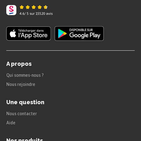
Pierre apprend que sa mère a loué pour Jean
l’appartement que lui-même convoitait pour en
4.6
/
5
sur
15520
avis
faire son cabinet de médecin, ce qui réveille une
nouvelle fois sa jalousie. Il cherche dans ses
souvenirs de Maréchal des preuves de la filiation
de son frère avec l’ami de ses parents.
Chapitre V
A propos
Pierre demande à sa mère de lui donner le
portrait de Léon Maréchal qui était auparavant
Qui sommes-nous ?
exposé chez eux, prétendant vouloir l’offrir à Jean
en souvenir de son généreux bienfaiteur. Elle lui
Nous rejoindre
fait croire qu’elle ne sait plus où il est, mais c’est
finalement le père Roland qui lui indique où il
est. Pierre peut ainsi voir les ressemblances
Une question
physiques entre Léon Maréchal et Jean.
Nous contacter
Chapitre VI
Aide
Les relations se détériorent entre Pierre et sa
mère. Jean, quant à lui, s’installe dans son
Nos produits