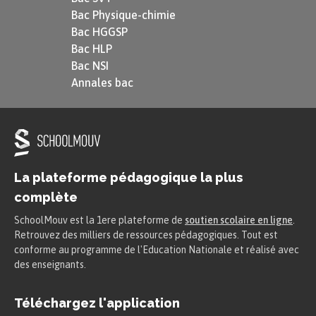
Sorti prendre l’air, Pierre analyse la contrariété
Bac Physique-chimie
qu’il ressent depuis l’annonce de l’héritage perçu
Bac HGGSP
par son frère :
« C’est donc de la jalousie gratuite,
Bac HLP
l’essence même de la jalousie, celle qui est parce
qu’elle est ! Faut soigner cela ! »
Croisant son
Bac NSI
frère, il s’efforce néanmoins de le féliciter et de
Annales bac
l’assurer de son amour. Puis il va chercher du
réconfort chez son ami Marowsko : en apprenant
la nouvelle de l’héritage, celui-ci a tout de suite
des soupçons qu’il insinue sans que Pierre ne
comprenne.
Chapitre III
La plateforme pédagogique la plus
complète
Pierre raconte la nouvelle à une serveuse qu’il
fréquente de temps en temps. Quand celle-ci fait
SchoolMouv est la 1ere plateforme de
soutien scolaire en ligne
.
les mêmes insinuations que Marowsko, évoquant
Retrouvez des milliers de ressources pédagogiques. Tout est
le peu de ressemblance entre les deux frères,
conforme au programme de l'Education Nationale et réalisé avec
Pierre comprend que Jean est le fils biologique
des enseignants.
de Léon Maréchal.
Chapitre IV
Téléchargez l'application