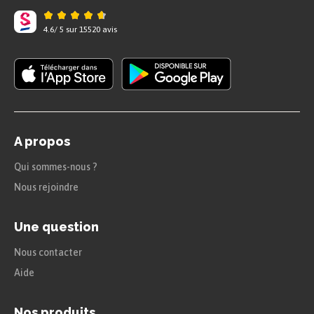
« POLYEUCTE
4.6
/
5
sur
15520
avis
Elle a trop de vertus pour n’être pas chrétienne. »
Acte IV, scène 3
« PAULINE
A propos
Je vois, je sais, je crois, je suis désabusée. »
Qui sommes-nous ?
Acte V, scène 5
Nous rejoindre
Une question
Nous contacter
Aide
Nos produits