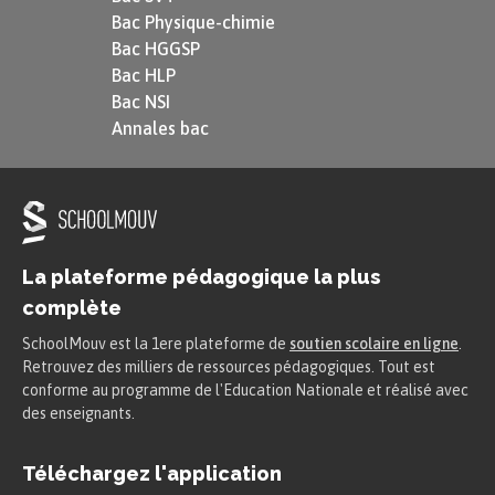
« PAULINE
Bac Physique-chimie
Ma raison, il est vrai, dompte mes sentiments,
Bac HGGSP
Bac HLP
Mais quelque autorité que sur eux elle ait prise,
Bac NSI
Elle n’y règne pas, elle les tyrannise. »
Annales bac
Acte II, scène 2
« POLYEUCTE
La plateforme pédagogique la plus
Si mourir pour son prince est un illustre sort,
complète
Quand on meurt pour son Dieu, quelle sera la
SchoolMouv est la 1ere plateforme de
soutien scolaire en ligne
.
mort ! »
Retrouvez des milliers de ressources pédagogiques. Tout est
conforme au programme de l'Education Nationale et réalisé avec
des enseignants.
Acte IV, scène 3
Téléchargez l'application