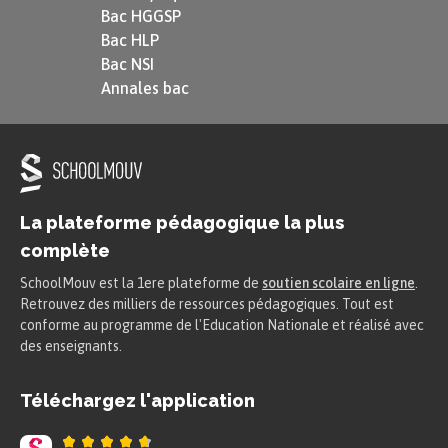
Bac HGGSP
Gide raconte longuement son premier voyage en
Bac HLP
Algérie à l’occasion duquel il vivra ses premières
Bac NSI
Annales bac
expériences sexuelles, d’abord avec un très jeune
garçon, puis avec une prostituée. La sexualité se
mêle pour lui avec l’exotisme des lieux qu’il
visite, comme si elle ne pouvait exister que dans
un monde à part, loin des exigences quotidiennes.
La plateforme pédagogique la plus
Il développe alors une théorie selon laquelle il
complète
faut séparer l’amour et le plaisir, l’âme et le
SchoolMouv est la 1ere plateforme de
soutien scolaire en ligne
.
corps.
Retrouvez des milliers de ressources pédagogiques. Tout est
conforme au programme de l'Education Nationale et réalisé avec
des enseignants.
Gide est ensuite atteint de tuberculose qu’il lui
faudra soigner quelques temps.
Téléchargez l'application
Lors d’un deuxième voyage en Algérie, il retrouve