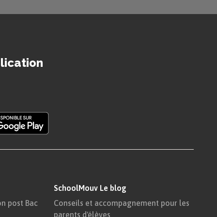
ux femmes
tion du
lication
uée par les
nos, sont un
current. Pour
vre l’intérêt
SchoolMouv Le blog
 son amant.
on post Bac
Conseils et accompagnement pour les
parents d'élèves