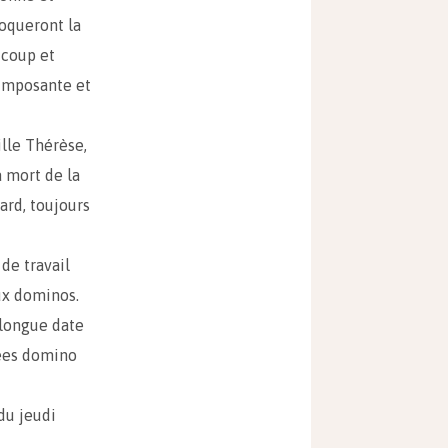
voqueront la
ucoup et
 imposante et
ille Thérèse,
a mort de la
ard, toujours
de travail
aux dominos.
 longue date
rées domino
 du jeudi