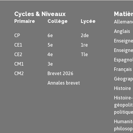
son tempéra
Cycles & Niveaux
Matiè
Primaire
Collège
Lycée
Alleman
Résum
Anglais
CP
6e
2de
Ce roman dér
Enseigne
CE1
5e
1re
vices de plus
Enseigne
CE2
4e
Tle
Espagno
« Qu’on lise
CM1
3e
curieux de p
Français
CM2
Brevet 2026
Géograp
Chapi
Annales brevet
Histoire
Histoire
Le roman déb
Une boutique
géopolit
habitent à V
politiqu
beaucoup. De
tandis qu’el
Humanité
de les marie
philosop
courant de c