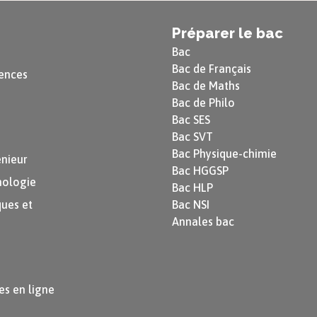
Préparer le bac
Bac
Bac de Français
ences
Bac de Maths
dans des
Bac de Philo
Bac SES
Bac SVT
un cas
Bac Physique-chimie
énieur
Bac HGGSP
nologie
Bac HLP
ues et
Bac NSI
Annales bac
in Camille.
a mère. Ils
nnuie
if et naïf,
uin a décidé
es en ligne
ont au