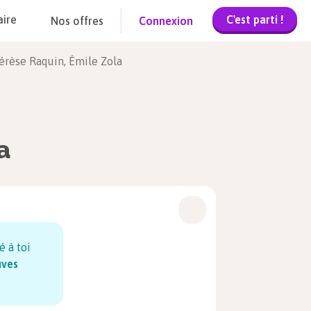
C'est parti !
aire
Nos offres
Connexion
hérèse Raquin, Émile Zola
a
é à toi
uves