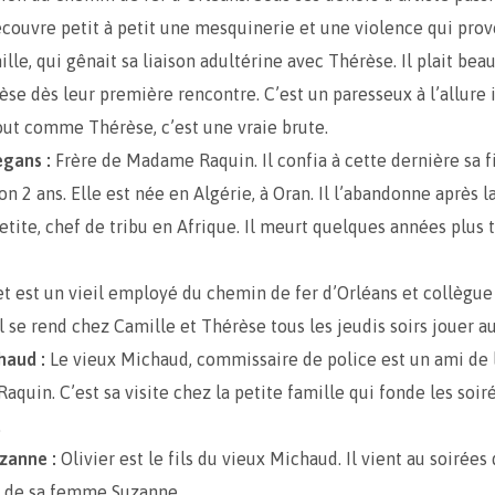
 découvre petit à petit une mesquinerie et une violence qui pro
lle, qui gênait sa liaison adultérine avec Thérèse. Il plait bea
èse dès leur première rencontre. C’est un paresseux à l’allure
out comme Thérèse, c’est une vraie brute.
egans :
Frère de Madame Raquin. Il confia à cette dernière sa f
n 2 ans. Elle est née en Algérie, à Oran. Il l’abandonne après l
etite, chef de tribu en Afrique. Il meurt quelques années plus t
t est un vieil employé du chemin de fer d’Orléans et collègue 
Il se rend chez Camille et Thérèse tous les jeudis soirs jouer 
haud :
Le vieux Michaud, commissaire de police est un ami de
quin. C’est sa visite chez la petite famille qui fonde les soi
.
uzanne :
Olivier est le fils du vieux Michaud. Il vient au soirées
de sa femme Suzanne.