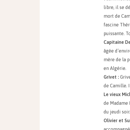
libre, il se
mort de Cami
fascine Thér
puissante. T
Capitaine D
âgée d’enviro
mère de la p
en Algérie.
Grivet :
Grive
de Camille. 
Le vieux Mic
de Madame Ra
du jeudi soir
Olivier et S
accompagné 