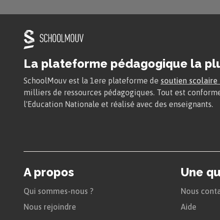
Chapi
C’est après 
tiennent une
chemin de fe
La plateforme pédagogique la pl
L’installatio
SchoolMouv est la 1ere plateforme de
soutien scolaire
milliers de ressources pédagogiques. Tout est confor
réceptions d
l'Education Nationale et réalisé avec des enseignants.
véritable su
Chapi
Camille leur
la première 
A propos
Une qu
Peintre, il p
Qui sommes-nous ?
Nous conta
que Thérèse 
Nous rejoindre
Aide