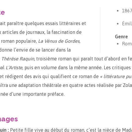
te
186
ait paraître quelques essais littéraires et
Émil
articles de journaux, la fascination de
Genre
n roman populaire,
La Vénus de Gordes
,
Rom
 donne l’envie de se lancer dans la
e
Thérèse Raquin
, troisième roman qui paraît tout d’abord en f
nal
L’Artiste
, puis en volume dans la même année. Les critiques
 et rédigent des avis qui qualifient ce roman de
« littérature pu
îtra une adaptation théâtrale en quatre actes réalisée par Zo
née d’une importante préface.
nages
in :
Petite fille vive au début du roman, c’est la nièce de Ma