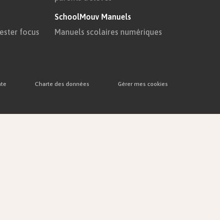
SchoolMouv Manuels
 reproches
rester focus
Manuels scolaires numériques
, surtout
 au nez de
 témoin de
nte
Charte des données
Gérer mes cookies
 l’ami du
per avec
us.
senter du
e retrouver
 ils ont
contre
 alors au