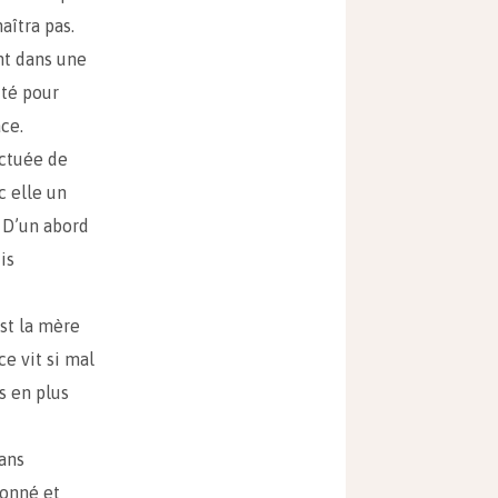
aîtra pas.
nt dans une
ité pour
ce.
nctuée de
c elle un
 D’un abord
is
st la mère
e vit si mal
s en plus
ans
ionné et