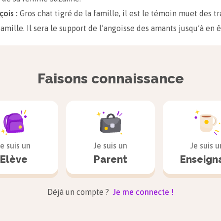
çois :
Gros chat tigré de la famille, il est le témoin muet des tr
amille. Il sera le support de l’angoisse des amants jusqu’à en ê
Faisons connaissance
s
Il est évident, dès le début du roman, que le feu qui brûle en 
temps être contenu et provoquera l’enchaînement d’événemen
t.
Je suis un
Je suis un
Je suis u
 bourgeoise :
Fidèle à lui-même, Zola propose une satire du m
Elève
Parent
Enseign
l présente le goût pour l’argent et les apparences comme la so
ses personnages.
éréditaire :
Idée récurrente dans l’œuvre de Zola, qui aboutira
Déjà un compte ?
Je me connecte !
 elle apparaît dès ce troisième roman comme l’impossibilité d