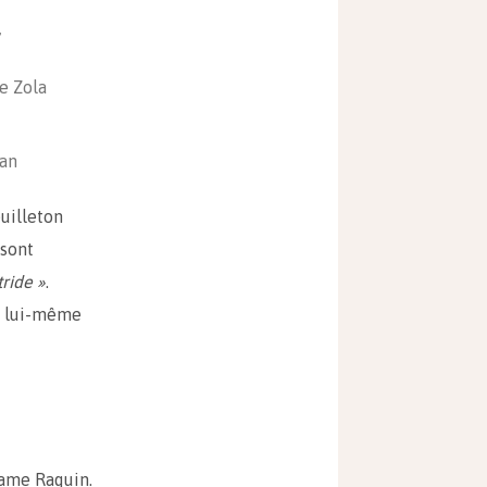
7
e Zola
an
euilleton
 sont
tride »
.
la lui-même
dame Raquin.