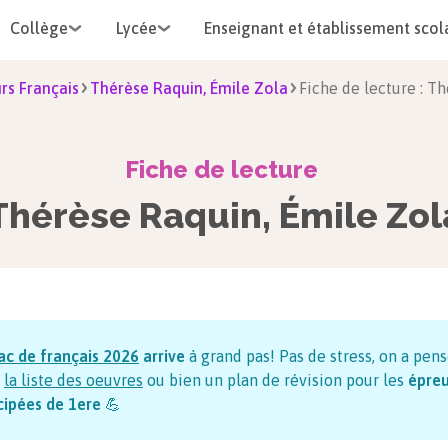
Collège
Lycée
Enseignant et établissement scol
rs Français
Thérèse Raquin, Émile Zola
Fiche de lecture : T
Fiche de lecture
Thérèse Raquin, Émile Zol
ac de français
2026
arrive
à grand pas! Pas de stress, on a pens
la liste des oeuvres
ou bien un plan de révision pour les
épre
cipées de 1ere
💪