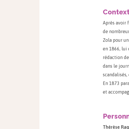
Contex
Après avoir f
de nombreux 
Zola pour u
en 1866, lui
rédaction d
dans le jour
scandalisés,
En 1873 para
et accompag
Person
Thérèse Raqu