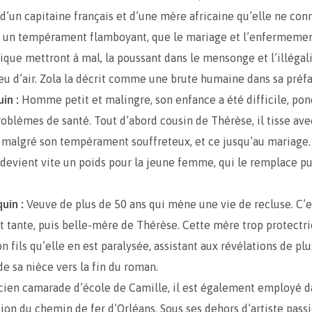
e d’un capitaine français et d’une mère africaine qu’elle ne conn
e un tempérament flamboyant, que le mariage et l’enfermeme
que mettront à mal, la poussant dans le mensonge et l’illégal
eu d’air. Zola la décrit comme une brute humaine dans sa préfa
in :
Homme petit et malingre, son enfance a été difficile, po
blèmes de santé. Tout d’abord cousin de Thérèse, il tisse ave
f, malgré son tempérament souffreteux, et ce jusqu’au mariage.
 devient vite un poids pour la jeune femme, qui le remplace pu
uin :
Veuve de plus de 50 ans qui mène une vie de recluse. C’e
t tante, puis belle-mère de Thérèse. Cette mère trop protectric
n fils qu’elle en est paralysée, assistant aux révélations de plu
e sa nièce vers la fin du roman.
ien camarade d’école de Camille, il est également employé d
tion du chemin de fer d’Orléans. Sous ses dehors d’artiste pass