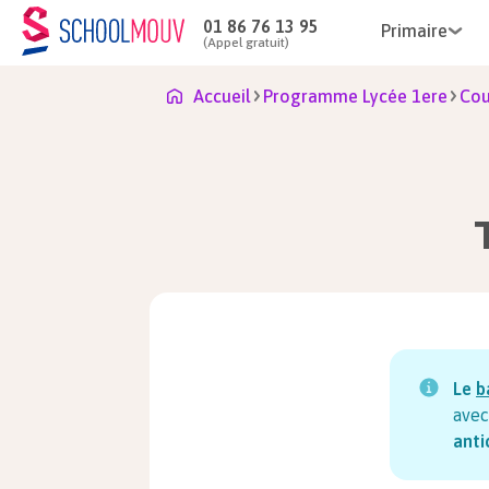
01 86 76 13 95
Primaire
(Appel gratuit)
Accueil
Programme Lycée 1ere
Cou
Le
b
avec
anti