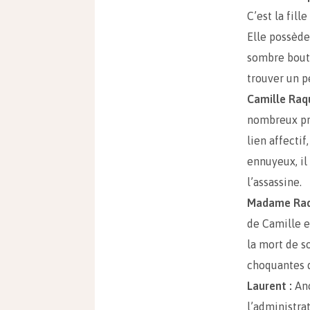
C’est la fill
Elle possèd
sombre bouti
trouver un p
Camille Raqu
nombreux pro
lien affecti
ennuyeux, il
l’assassine.
Madame Raq
de Camille e
la mort de so
choquantes d
Laurent :
Anc
l’administra