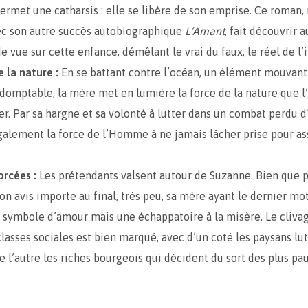
 permet une catharsis : elle se libère de son emprise. Ce roman,
ec son autre succès autobiographique
L’Amant
, fait découvrir 
e vue sur cette enfance, démêlant le vrai du faux, le réel de l’
e la nature :
En se battant contre l’océan, un élément mouvant
ndomptable, la mère met en lumière la force de la nature que
er. Par sa hargne et sa volonté à lutter dans un combat perdu d
alement la force de l’Homme à ne jamais lâcher prise pour as
orcées :
Les prétendants valsent autour de Suzanne. Bien que 
on avis importe au final, très peu, sa mère ayant le dernier mo
n symbole d’amour mais une échappatoire à la misère. Le clivag
classes sociales est bien marqué, avec d’un coté les paysans lu
de l’autre les riches bourgeois qui décident du sort des plus pa