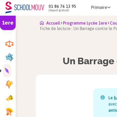
01 86 76 13 95
Primaire
(Appel gratuit)
1ere
Accueil
Programme Lycée 1ere
Cou
Fiche de lecture : Un Barrage contre le 
Un Barrage 
Le
b
avec
anti