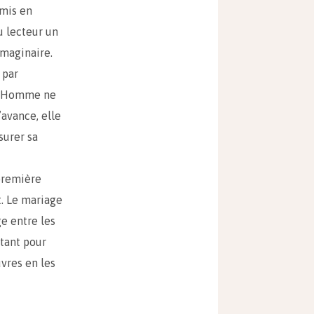
 mis en
au lecteur un
imaginaire.
 par
 l’Homme ne
’avance, elle
surer sa
première
t. Le mariage
e entre les
ttant pour
uvres en les