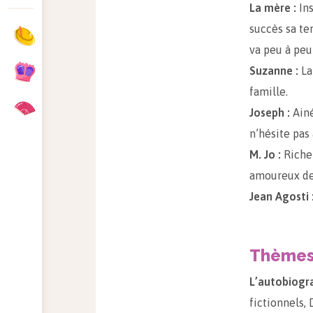
La mère :
Ins
succès sa ter
va peu à peu
Suzanne :
La 
famille.
Joseph :
Ainé
n’hésite pas
M. Jo :
Riche 
amoureux de
Jean Agosti 
Thème
L’autobiogra
fictionnels,