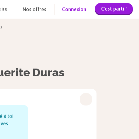
C'est parti !
aire
Nos offres
Connexion
uerite Duras
é à toi
uves