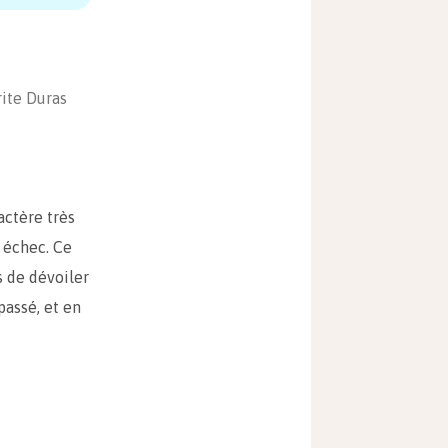
ite Duras
actère très
e échec. Ce
s de dévoiler
passé, et en