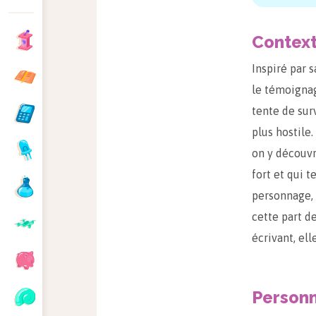
Contex
Inspiré par 
le témoignag
tente de sur
plus hostile
on y découvr
fort et qui 
personnage, 
cette part de
écrivant, el
Person