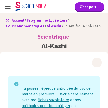
C'est parti !
Accueil
Programme Lycée 1ere
Cours Mathématiques
Al-Kashi
Scientifique : Al-Kashi
Scientifique
Al-Kashi
Tu passes l’épreuve anticipée du
bac de
maths
en première ? Révise sereinement
avec nos
fiches savoir-faire
et nos
méthodes pour bien rédiger
en