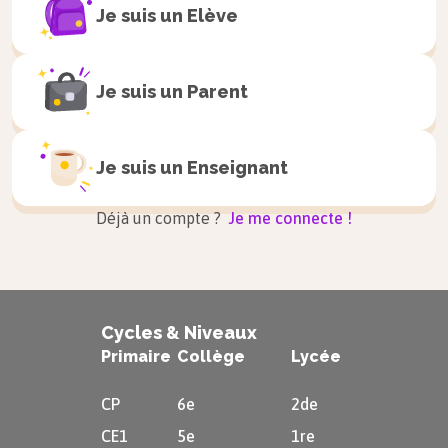
loi des cosinus) où il utilise la trigonométrie
Je suis un
Elève
(branche des mathématiques qui traite des
relations entre les distances et les angles dans un
Je suis un
Parent
triangle) pour déterminer la longueur d'un côté
d'un triangle à partir des longueurs des deux
autres côtés et du cosinus de l'angle formé par
Je suis un
Enseignant
ces derniers.
Déjà un compte ?
Je me connecte !
Cycles & Niveaux
Primaire
Collège
Lycée
CP
6e
2de
CE1
5e
1re