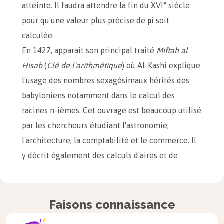
e
atteinte. Il faudra attendre la fin du XVI
siècle
pour qu'une valeur plus précise de
pi
soit
calculée.
En 1427, apparaît son principal traité
Miftah al
Hisab
(
Clé de l'arithmétique
) où Al-Kashi explique
l'usage des nombres sexagésimaux hérités des
babyloniens notamment dans le calcul des
racines n-ièmes. Cet ouvrage est beaucoup utilisé
par les chercheurs étudiant l'astronomie,
l'architecture, la comptabilité et le commerce. Il
y décrit également des calculs d'aires et de
volumes et introduit l'utilisation des fractions
décimales. Il énonce dans ce même traité le
théorème qui gardera son nom, le
théorème d'Al-
Faisons connaissance
Kashi
(ou théorème de Pythagore généralisé ou