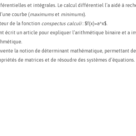
férentielles et intégrales. Le calcul différentiel l’a aidé à rec
’une courbe (
maximums
et
minimums
).
nteur de la fonction
conspectus calculi
: $f(x)=a^x$.
nt écrit un article pour expliquer l’arithmétique binaire et a i
thmétique.
invente la notion de déterminant mathématique, permettant de
opriétés de matrices et de résoudre des systèmes d’équations.