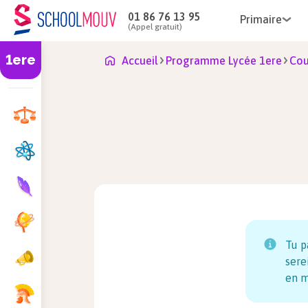
01 86 76 13 95
Primaire
(Appel gratuit)
1ere
Accueil
Programme Lycée 1ere
Cou
Tu p
sere
en m