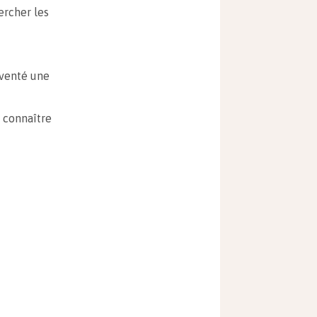
hercher les
nventé une
 connaître