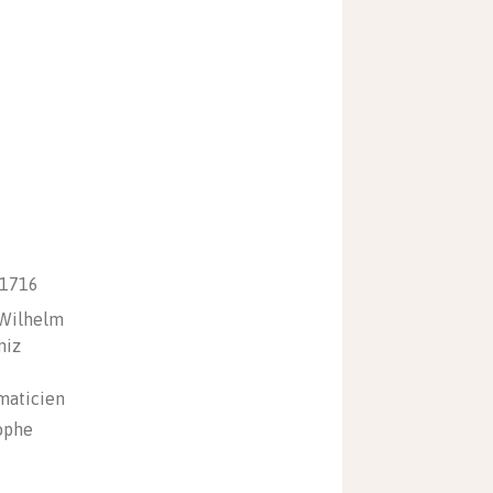
 1716
 Wilhelm
niz
aticien
ophe