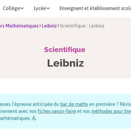
Collège
Lycée
Enseignant et établissement scol
rs Mathématiques
Leibniz
Scientifique : Leibniz
Scientifique
Leibniz
asses l’épreuve anticipée du
bac de maths
en première ? Révi
inement avec nos
fiches savoir-faire
et nos
méthodes pour bie
athématiques. 💪