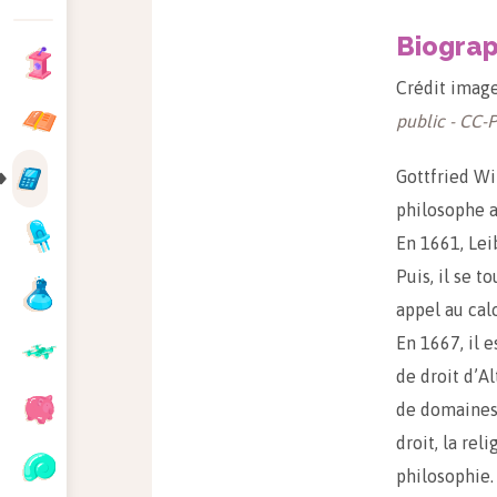
Biograp
Crédit image
public - CC-
Gottfried Wi
philosophe a
En 1661, Leib
Puis, il se t
appel au calc
En 1667, il e
de droit d’A
de domaines t
droit, la rel
philosophie.