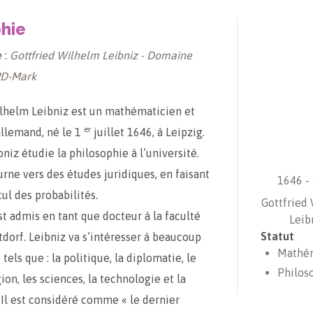
hie
 :
Gottfried Wilhelm Leibniz - Domaine
PD-Mark
lhelm Leibniz est un mathématicien et
er
llemand, né le 1
juillet 1646, à Leipzig.
niz étudie la philosophie à l’université.
ourne vers des études juridiques, en faisant
1646 -
ul des probabilités.
Gottfried
st admis en tant que docteur à la faculté
Leib
Statut
ltdorf. Leibniz va s’intéresser à beaucoup
Mathém
els que : la politique, la diplomatie, le
Philos
igion, les sciences, la technologie et la
 Il est considéré comme « le dernier