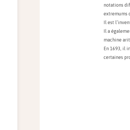
notations dif
extremums d
Il est l’inve
Il a égaleme
machine ari
En 1693, il 
certaines pr