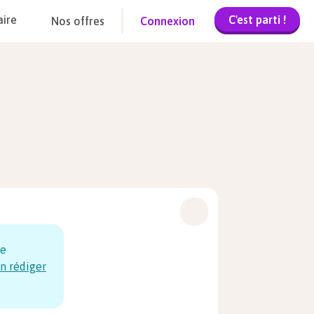
C'est parti !
aire
Nos offres
Connexion
se
n rédiger