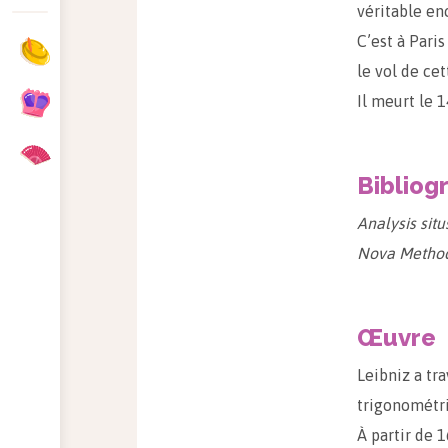
véritable en
C’est à Paris
le vol de ce
Il meurt le 
Bibliog
Analysis situ
Nova Method
Œuvre
Leibniz a tr
trigonométri
À partir de 1