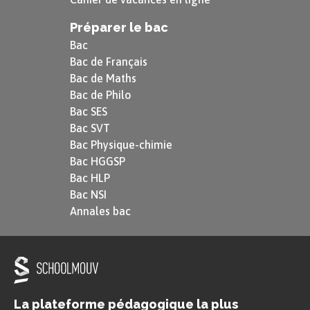
Préparer le bac
Bac
Bac de Français
Bac de Maths
Bac de Philo
Bac SES
Bac SVT
Bac Physique-chimie
Bac HGGSP
Bac HLP
Bac NSI
Annales bac
La plateforme pédagogique la plus