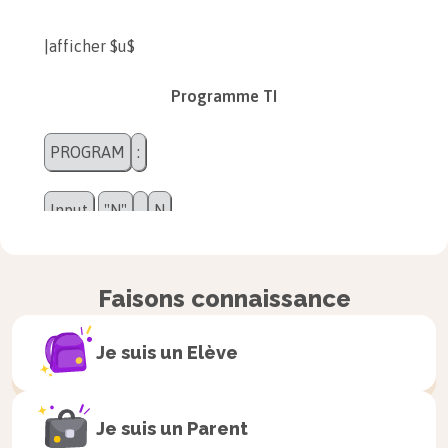
|afficher $u$
Programme TI
PROGRAM
:
Input
"N"
,
N
Input
"U"
,
U
For
(I,1,N)
Faisons connaissance
Y1
(U)
→
U
Je suis un
Elève
End
Disp
U
Je suis un
Parent