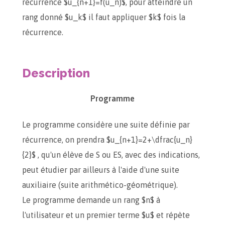
récurrence $u_{n+1}=f(u_n)$, pour atteindre un
rang donné $u_k$ il faut appliquer $k$ fois la
récurrence.
Description
Programme
Le programme considère une suite définie par
récurrence, on prendra $u_{n+1}=2+\dfrac{u_n}
{2}$ , qu'un élève de S ou ES, avec des indications,
peut étudier par ailleurs à l'aide d'une suite
auxiliaire (suite arithmético-géométrique).
Le programme demande un rang $n$ à
l'utilisateur et un premier terme $u$ et répète