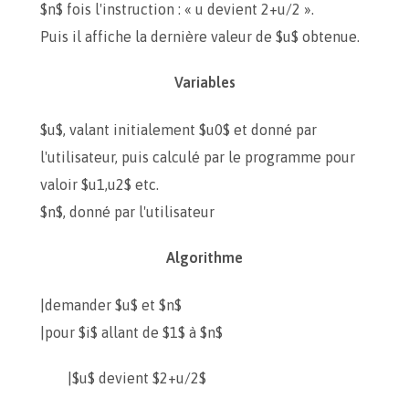
$n$ fois l'instruction : « u devient 2+u/2 ».
Puis il affiche la dernière valeur de $u$ obtenue.
Variables
$u$, valant initialement $u0$ et donné par
l'utilisateur, puis calculé par le programme pour
valoir $u1,u2$ etc.
$n$, donné par l'utilisateur
Algorithme
|demander $u$ et $n$
|pour $i$ allant de $1$ à $n$
|$u$ devient $2+u/2$