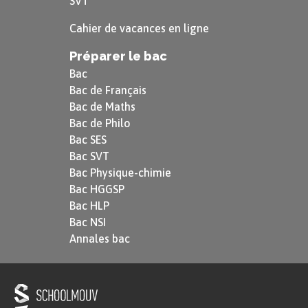
SVT
Cahier de vacances en ligne
Préparer le bac
Bac
Bac de Français
Bac de Maths
Bac de Philo
Bac SES
Bac SVT
Bac Physique-chimie
Bac HGGSP
Bac HLP
Bac NSI
Annales bac