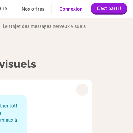
C'est parti !
aire
Nos offres
Connexion
: Le trajet des messages nerveux visuels
visuels
 bientôt!
n
 mieux à