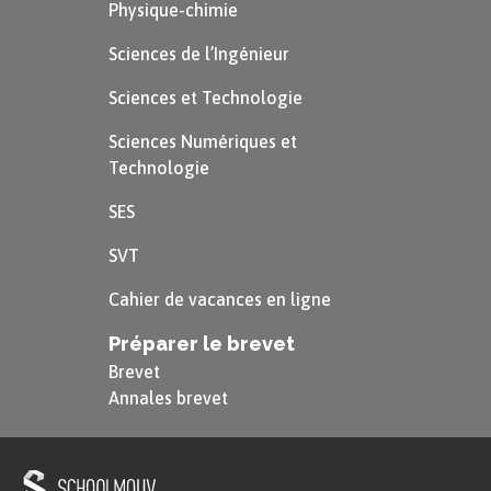
Physique-chimie
Sciences de l’Ingénieur
Sciences et Technologie
Sciences Numériques et
Technologie
SES
SVT
Cahier de vacances en ligne
Préparer le brevet
Brevet
Annales brevet