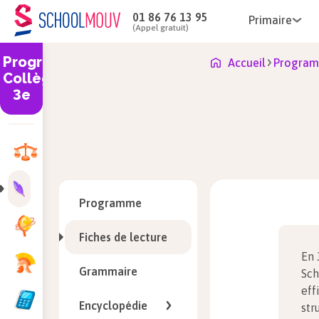
01 86 76 13 95
Primaire
(Appel gratuit)
Programme
Accueil
Program
Collège
3e
Programme
Fiches de lecture
En 
Grammaire
Sch
eff
Encyclopédie
str