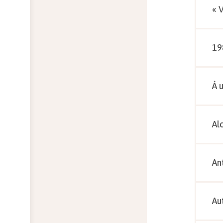
« 
19
À 
Al
An
Au