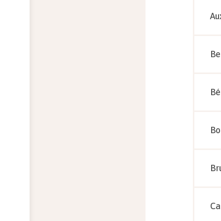
Au
Be
Bé
Bo
Br
Ca