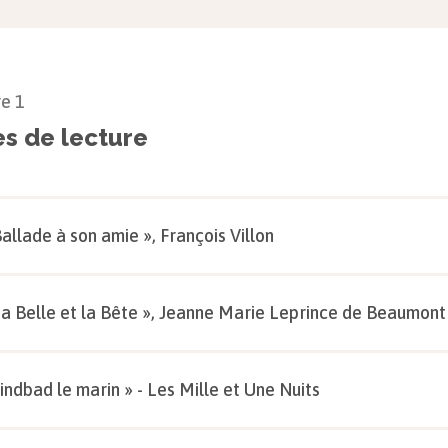
re
1
es de lecture
Ballade à son amie », François Villon
La Belle et la Bête », Jeanne Marie Leprince de Beaumont
Sindbad le marin » - Les Mille et Une Nuits