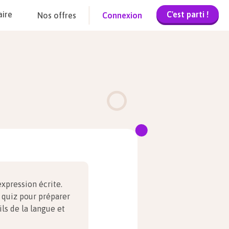
C'est parti !
aire
Nos offres
Connexion
expression écrite.
 quiz pour préparer
ls de la langue et