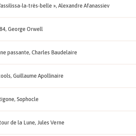
Vassilissa-la-très-belle », Alexandre Afanassiev
84, George Orwell
une passante, Charles Baudelaire
cools, Guillaume Apollinaire
tigone, Sophocle
tour de la Lune, Jules Verne