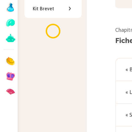
Kit Brevet
Chapit
Fich
« 
« 
« 