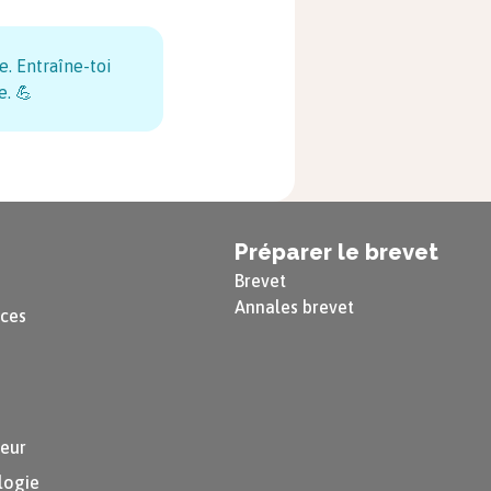
. Entraîne-toi
e. 💪
Préparer le brevet
Brevet
Annales brevet
nces
ieur
logie