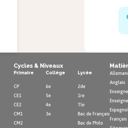
Cycles & Niveaux
Matiè
Primaire
Collège
Lycée
Alleman
Anglais
CP
6e
2de
Enseigne
CE1
5e
1re
Enseigne
CE2
4e
Tle
Espagno
CM1
3e
Bac de Français
Français
CM2
Bac de Philo