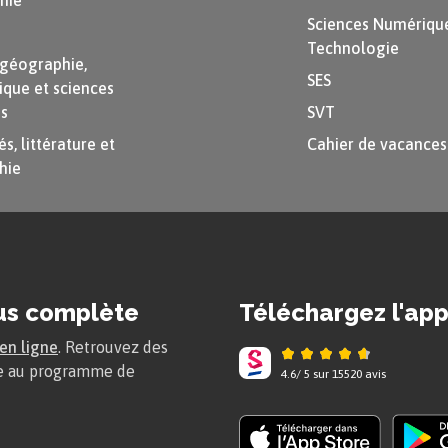
hie
Sciences Numérique
Technologie
-géographie,
SES
ique et sciences
es
SVT
s, littérature et
Cahier de vacances
hie
us complète
Téléchargez l'app
 en ligne
. Retrouvez des
me au programme de
4.6
/
5
sur
15520
avis