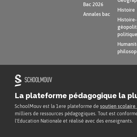
Géograp
Bac 2026
Histoire
Annales bac
Histoire
géopolit
politiqu
Humanité
philosop
La plateforme pédagogique la pl
SchoolMouv est la 1ere plateforme de
soutien scolaire
milliers de ressources pédagogiques. Tout est confor
l'Education Nationale et réalisé avec des enseignants.