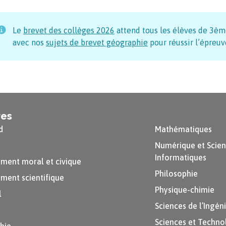
Le
brevet des collèges
2026
attend tous les élèves de 3ème
avec nos
sujets de brevet géographie
pour réussir l’épreuv
res
d
Mathématiques
Numérique et Scie
Informatiques
ment moral et civique
Philosophie
ment scientifique
Physique-chimie
l
Sciences de l’Ingén
Sciences et Techno