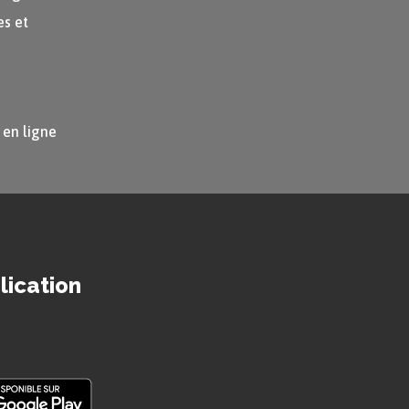
s et
 en ligne
lication