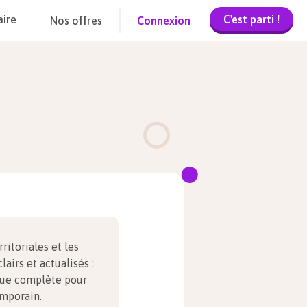
C'est parti !
aire
Nos offres
Connexion
e
ritoriales et les
airs et actualisés :
ique complète pour
mporain.