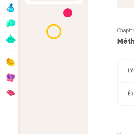
Chapit
Méth
L'
Ép