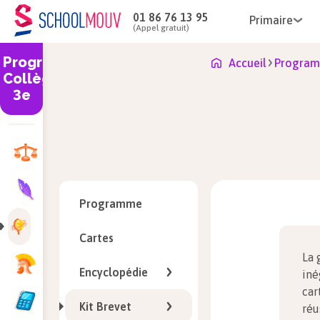
01 86 76 13 95
Primaire
(Appel gratuit)
Programme
Accueil
Program
Collège
3e
Programme
Cartes
La 
Encyclopédie
iné
car
Kit Brevet
réu