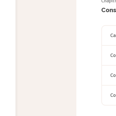
Chapit
Cons
Ca
Co
Co
Co