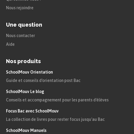
« éperdument »
souligne une perte de contrôle,
Nous rejoindre
une soumission complète au sentiment amoureux
que Lou lui inspire.
Une question
Enfin, l’aveu mélancolique du vers 7 témoigne
Nous contacter
d’un amour si puissant qu’il occulte le reste du
Aide
monde. Sans Lou, le poète est perdu, déboussolé :
« J’ai perdu le sens de la vie »
,
« Je ne connais plus
Nos produits
la lumière »
. La lumière au vers 8 peut être
SchoolMouv Orientation
interprétée comme la métaphore du bonheur
Guide et conseils d'orientation post Bac
amoureux que lui inspire la femme aimée. Le
SchoolMouv Le blog
poète l’énonce explicitement au vers 9 : l’amour
Conseils et accompagnement pour les parents d'élèves
qu’il éprouve pour Lou est désormais son
Focus Bac avec SchoolMouv
« soleil »
, qui éclaire, mais aussi qui réchauffe et
La collection de livres pour rester focus jusqu'au Bac
qui réconforte.
Le poème donne ainsi forme, dans un élan
SchoolMouv Manuels