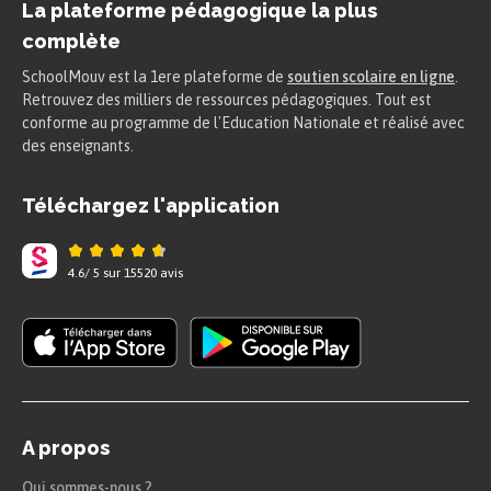
La plateforme pédagogique la plus
mélancolie et d’inquiétude. Mais dans ce
complète
contexte sombre, le locuteur affirme la présence
d’un amour exclusif et passionné :
« Entends
SchoolMouv est la 1ere plateforme de
soutien scolaire en ligne
.
Retrouvez des milliers de ressources pédagogiques. Tout est
battre mon cœur d’amant / Ce cœur en vaut bien
conforme au programme de l'Education Nationale et réalisé avec
plus de mille »
(v. 3-4). Le poète interpelle la
des enseignants.
femme aimée directement, à l’impératif, ce qui
Téléchargez l'application
lui permet à la fois de lui assurer son amour
(
« mon cœur d’amant »
) mais aussi de lui
demander de ne pas l’oublier (l’impératif
4.6
/
5
sur
15520
avis
« entends »
).
L’hyperbole exprime la force du sentiment
amoureux qui surpasse celui des autres soldats :
son cœur à lui seul vaut
« plus de mille »
. Cette
déclaration est marquée par la répétition de
« je
A propos
t’aime éperdument »
(v. 5-6). L’adverbe
Qui sommes-nous ?