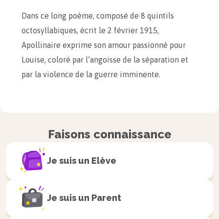
Dans ce long poème, composé de 8 quintils
octosyllabiques, écrit le 2 février 1915,
Apollinaire exprime son amour passionné pour
Louise, coloré par l’angoisse de la séparation et
par la violence de la guerre imminente.
Astuce
Présentation du texte :
Faisons connaissance
Cette phrase reprend de manière
simple le
thème
du poème (et répond
Je suis un
Elève
ainsi aux questions : de quoi parle ce
texte ? quel en est le sujet principal ?).
Je suis un
Parent
Des éléments de versification (type de
strophes, types de vers, schéma des