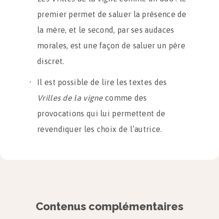
premier permet de saluer la présence de
la mère, et le second, par ses audaces
morales, est une façon de saluer un père
discret.
Il est possible de lire les textes des
Vrilles de la vigne
comme des
provocations qui lui permettent de
revendiquer les choix de l’autrice.
Dans
Sido
et dans
Les Vrilles de la vigne
,
beaucoup de choses se modifient et se
transforment dans un esprit merveilleux
qui tient du conte en de nombreux
Contenus complémentaires
endroits.