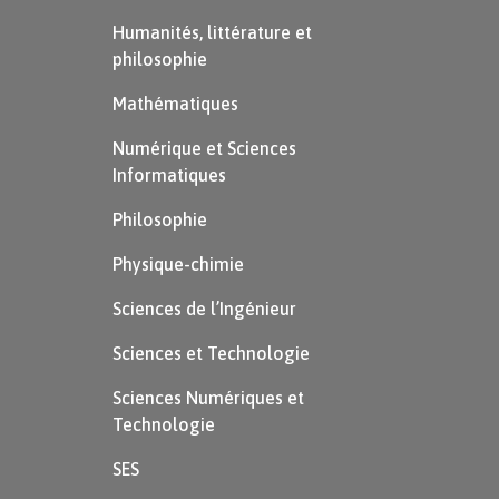
Humanités, littérature et
Sido
et
Les Vrilles de la vigne
invitent à
philosophie
être marginal. D’une part, ces œuvres
Mathématiques
suggèrent à leur lecteur de trouver sa
Numérique et Sciences
propre
voie
(sa propre inspiration), et
Informatiques
d’autre part elles l’invitent à trouver sa
Philosophie
propre
voix
(son propre style).
Physique-chimie
Les descriptions de paysages aident très
probablement Colette à installer le décor
Sciences de l’Ingénieur
de sa libération. On peut donc affirmer
Sciences et Technologie
que l’art de Colette est un « art du
Sciences Numériques et
regard » (Michel Mercier).
Technologie
Plusieurs effets permettent d’installer
SES
cet « art du regard » : la concision, la