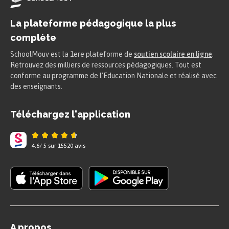
La répétition est un des traits
La plateforme pédagogique la plus
stylistiques communs à
Sido
et aux
complète
Vrilles de la vigne
. Cela implique que ces
SchoolMouv est la 1ere plateforme de
soutien scolaire en ligne
.
œuvres conservent une dimension
Retrouvez des milliers de ressources pédagogiques. Tout est
conforme au programme de l'Education Nationale et réalisé avec
ludique : elles se plaisent à toucher aux
des enseignants.
choses graves, sans en avoir l’air.
Téléchargez l'application
Du point de vue du fond,
Sido
et
Les
Vrilles de la vigne
ne semblent être que
4.6
/
5
sur
15520
avis
de simples agencements d’anecdotes
ordinaires. Mais du point de vue de la
forme, tout s’agite, car ces récits
relèvent à la fois du conte, de la
chronique, de la confession, de la
A propos