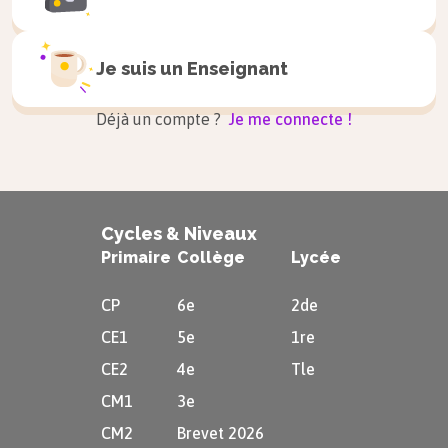
Trouver sa voix
Je suis un
Enseignant
Pour ne pas rester coincée dans sa
Déjà un compte ?
Je me connecte !
solitude, la narratrice s’adresse à de
nombreuses reprises à un « tu » (« Nuit
blanche », « Jour gris », « Le dernier
feu »). La littérature sert donc à trouver
Cycles & Niveaux
un soutien.
Primaire
Collège
Lycée
Ce « tu » désigne Missy, maîtresse de
CP
6e
2de
Colette, qui n’est pas directement
CE1
5e
1re
nommée. Mais l’usage de cette deuxième
CE2
4e
Tle
personne du singulier rend la relation
CM1
3e
entre la narratrice et le lecteur plus
CM2
Brevet 2026