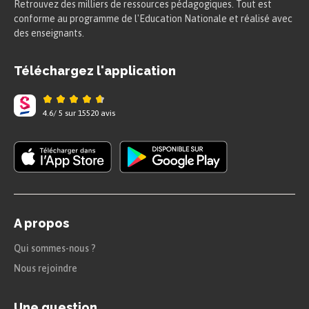
Retrouvez des milliers de ressources pédagogiques. Tout est
Mesure principale d’un angle
conforme au programme de l'Education Nationale et réalisé avec
des enseignants.
Définition
Téléchargez l'application
Mesure principale d’un angle :
4.6
/
5
sur
15520
avis
Soit $M$ un point du cercle
trigonométrique.
Le réel $x$ d’image $M$ est appelé
mesure en radians de l’angle
A propos
$\widehat{IOM}$.
Qui sommes-nous ?
Tous les réels ayant pour image $M$
Nous rejoindre
sont aussi des mesures en radians de
l’angle $\widehat{IOM}$. Toutes ces
Une question