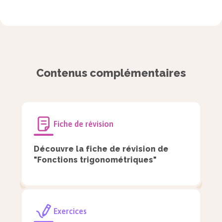
Contenus complémentaires
Fiche de révision
Découvre la fiche de révision de
Dans un repère orthonormé $(O\ ;\ \vec\imath\ ;\
"Fonctions trigonométriques"
\vec\jmath\,)$, on considère le cercle
trigonométrique et $d$ la droite numérique
graduée, tangente au cercle au point $I$.
Exercices