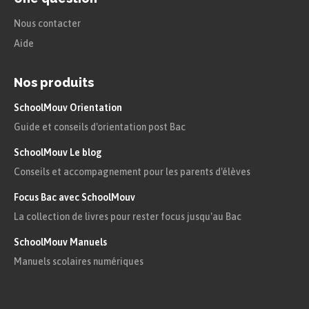
mesures sont de la forme $x+2k\pi$, où
Nous contacter
$k$ est un entier relatif.
Aide
Parmi toutes ces mesures, l’unique
Nos produits
mesure qui appartient à l’intervalle $]-
\pi\ ; \pi]$ est appelée mesure
SchoolMouv Orientation
Guide et conseils d'orientation post Bac
principale de l’angle $\widehat{IOM}$.
SchoolMouv Le blog
Cosinus et sinus d’un
Conseils et accompagnement pour les parents d'élèves
nombre réel
Focus Bac avec SchoolMouv
La collection de livres pour rester focus jusqu'au Bac
Définition
SchoolMouv Manuels
Manuels scolaires numériques
Définition