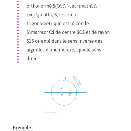
orthonormé $(O\ ;\ \vec\imath\ ;\
\vec\jmath\,)$, le cercle
trigonométrique est le cercle
$\mathscr C$ de centre $O$ et de rayon
$1$ orienté dans le sens inverse des
aiguilles d’une montre, appelé sens
direct.
Exemple :