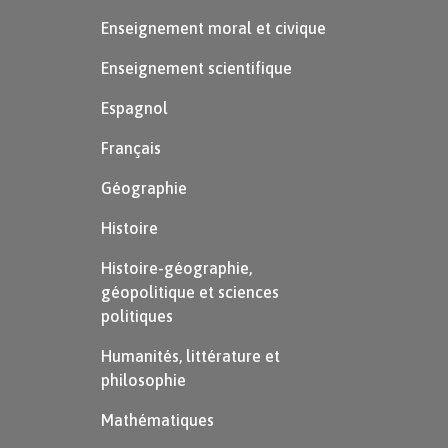
Le
radian
est l’unité de mesure des
Enseignement moral et civique
angles telle que la mesure en radians
Enseignement scientifique
d’un angle est égale à la longueur de
Espagnol
l’arc que cet angle intercepte sur un
cercle de rayon $1$.
Français
Géographie
Histoire
Histoire-géographie,
géopolitique et sciences
politiques
Humanités, littérature et
philosophie
Mathématiques
Exemple :