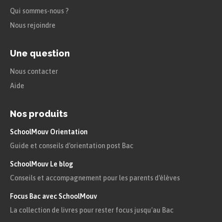
Qui sommes-nous ?
soutien de la Russie.
Nous rejoindre
Des volontaires italiens se joignent aux
forces françaises, en vain.
Une question
Nous contacter
er
18 janvier 1871 : Guillaume 1
est
Aide
proclamé Empereur d’Allemagne dans la
Galerie des Glaces
Nos produits
23 janvier 1871 : signature de l’armistice
SchoolMouv Orientation
Guide et conseils d'orientation post Bac
Février 1871 : élections législatives en
France et mise en place d’un
SchoolMouv Le blog
Conseils et accompagnement pour les parents d'élèves
gouvernement légal et légitime
Focus Bac avec SchoolMouv
10 mai 1871 : signature du traité de paix
La collection de livres pour rester focus jusqu'au Bac
à Francfort : la France perd l’Alsace et la