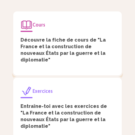
guerre au Royaume italien.
L’armée française rejoint les
Cours
Piémontais et remporte les batailles
Découvre la fiche de cours de "La
de Magenta (4 juin) et de Solferino
France et la construction de
(24 juin).
nouveaux États par la guerre et la
diplomatie"
L’Autriche négocie un armistice avec la
France. La Lombardie revient aux
Piémontais et conserve la Vénétie (paix
Exercices
de Zurich, 10 novembre 1859).
Cavour et Garibaldi permettent de
Entraîne-toi avec les exercices de
"La France et la construction de
réaliser en partie l’unité italienne : le
nouveaux États par la guerre et la
royaume d’Italie est proclamé le
diplomatie"
17 mars 1861.