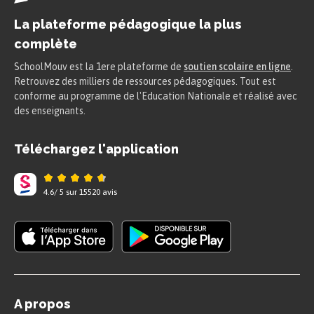
2 août 1870 : début de la guerre.
La plateforme pédagogique la plus
L’Empereur prend la tête de l’armée.
complète
La France gagne quelques batailles mais
SchoolMouv est la 1ere plateforme de
soutien scolaire en ligne
.
Retrouvez des milliers de ressources pédagogiques. Tout est
l’Empereur doit capituler à Sedan le
conforme au programme de l'Education Nationale et réalisé avec
2 septembre.
des enseignants.
4 septembre : création en France d’un
Téléchargez l'application
« gouvernement de défense nationale »
chargé de proclamer la République et de
4.6
/
5
sur
15520
avis
poursuivre la guerre.
Conséquence : 34 départements sont
occupés et Paris assiégée.
Léon Gambetta doit fuir la ville et
A propos
Adolphe Thiers cherche en vain le