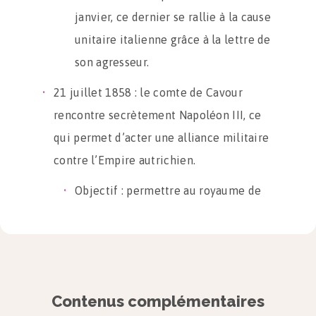
janvier, ce dernier se rallie à la cause
unitaire italienne grâce à la lettre de
son agresseur.
21 juillet 1858 : le comte de Cavour
rencontre secrètement Napoléon III, ce
qui permet d’acter une alliance militaire
contre l’Empire autrichien.
Objectif : permettre au royaume de
réaliser l’unité en chassant les
Autrichiens du nord de l’Italie, et
permettre à la France d’obtenir les
comtés de Savoie et de Nice.
Contenus complémentaires
27 avril 1859 : l’Autriche déclare la