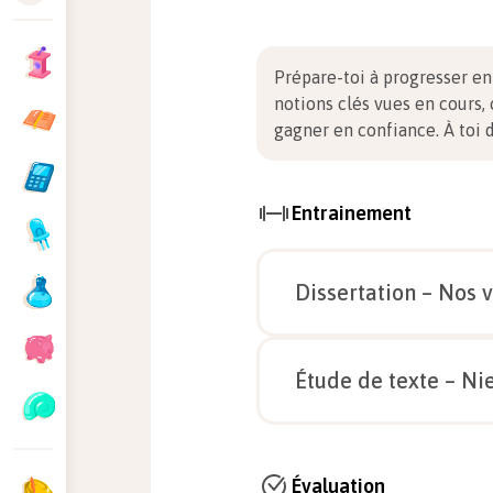
Prépare-toi à progresser e
notions clés vues en cours,
gagner en confiance.
À toi 
Entrainement
Dissertation – Nos v
Étude de texte – Nie
Nos vérités sont-elles discu
Définissez les termes « véri
Évaluation