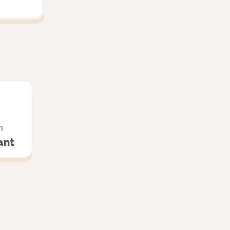
n
ant