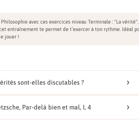
n Philosophie avec ces exercices niveau Terminale
:
"La vérité"
 cet entraînement te permet de t’exercer à ton rythme. Idéal p
de jouer !
érités sont-elles discutables ?
1/
4
tzsche, Par-delà bien et mal, I, 4
tables ?
1/
5
té » et « discutable ».