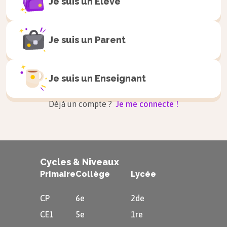
Je suis un
Elève
Je suis un
Parent
Je suis un
Enseignant
Déjà un compte ?
Je me connecte !
Cycles & Niveaux
Primaire
Collège
Lycée
CP
6e
2de
CE1
5e
1re