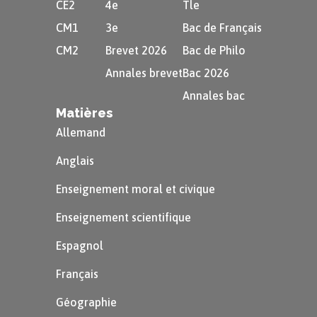
CE2
4e
Tle
CM1
3e
Bac de Français
CM2
Brevet 2026
Bac de Philo
Annales brevet
Bac 2026
À partir des documents, donnez l’évènement
Annales bac
qui est à l’origine de la maladie.
Matières
Allemand
Anglais
Enseignement moral et civique
Voir la correction
Enseignement scientifique
Espagnol
Français
Géographie