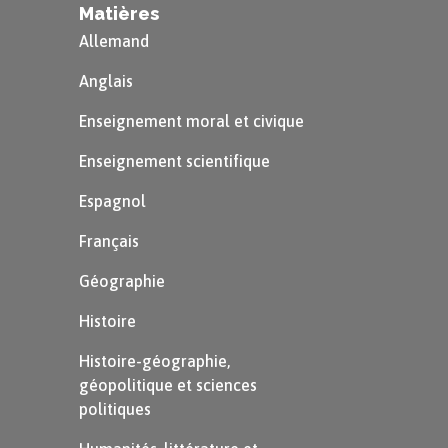
Matières
nombre impair ;
Allemand
la somme de parité est en
Anglais
revanche paire :
Enseignement moral et civique
$0+\purple1+0+\purple1=2$,
Enseignement scientifique
qui est pair.
Espagnol
Français
Exemple
Géographie
Histoire
Pour bien comprendre comment cela fonctionne,
prenons un exemple simple.
Histoire-géographie,
Nous souhaitons envoyer un message, codé sur un
géopolitique et sciences
politiques
quartet de la manière suivante :