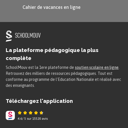
$\blue 1$
$1$
$0$
$1$
$1$
Cahier de vacances en ligne
C’est donc ce message qui est
envoyé.
Distinguons maintenant deux cas.
La plateforme pédagogique la plus
complète
Le destinataire reçoit le message :
SchoolMouv est la 1ere plateforme de
soutien scolaire en ligne
.
Retrouvez des milliers de ressources pédagogiques. Tout est
conforme au programme de l'Education Nationale et réalisé avec
$\blue 1$
$1$
$0$
$1$
$1$
des enseignants.
Téléchargez l'application
Il opère la somme de parité : $1+1+0+1+1=4$, qui
est pair.
4.6
/
5
sur
15520
avis