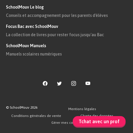
SchoolMouv Le blog
d’un tel contrôle.
Conseils et accompagnement pour les parents d'élèves
Imaginons qu’il y ait un nombre pair
Focus Bac avec SchoolMouv
de bits erronés.
La collection de livres pour rester focus jusqu'au Bac
SchoolMouv Manuels
Reprenons l’exemple ci-dessus. Le destinataire
Manuels scolaires numériques
reçoit un message avec $2$ erreurs :
$\blue 1$
$\red 0$
$0$
$\red 0$
$1$
Il opère la somme de parité : $1+\red 0+0+\red 0
© SchoolMouv
2026
Mentions légales
+1=2$, qui est pair.
Conditions générales de vente
Charte des données
Tchat avec un prof
Gérer mes cookies
Pour lui, il n’y a pas d’erreur, alors