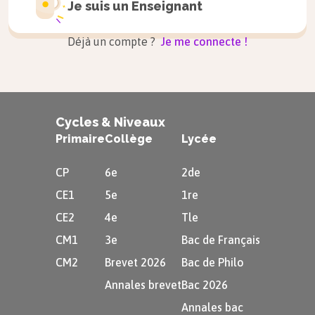
Je suis un
Enseignant
Le destinataire, quand il recevra le
Déjà un compte ?
Je me connecte !
message, opérera la
somme de parité
du code : si le résultat est impair, et
donc qu’il y a un nombre impair de bits
égaux à $1$, il saura qu’un bit est
Cycles & Niveaux
erroné et qu’une erreur de
Primaire
Collège
Lycée
transmission est survenue.
CP
6e
2de
CE1
5e
1re
Attention
CE2
4e
Tle
CM1
3e
Bac de Français
Veillez à ne pas confondre :
CM2
Brevet 2026
Bac de Philo
Annales brevet
Bac 2026
$0\purple10\purple1_{\tiny
Annales bac
2}=5_{\tiny 10}$, qui est un