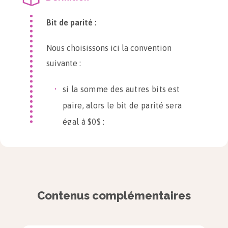
Bit de parité :
Nous choisissons ici la convention
suivante :
si la somme des autres bits est
paire, alors le bit de parité sera
égal à $0$ ;
si la somme des autres bits est
impaire, alors le bit de parité
sera égal à $1$.
Contenus complémentaires
Ainsi, la somme globale des
bits incluant le bit de parité