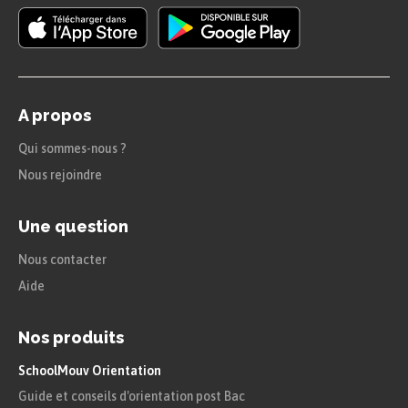
Il n’y a pas d’erreur. Comme il connaît
l’emplacement du bit de parité, il
retrouve le message original.
Le destinataire reçoit le message :
A propos
Qui sommes-nous ?
$\blue 1$
$1$
$0$
$\red 0$
$1$
Nous rejoindre
Une question
Il opère ici aussi la somme de parité :
Nous contacter
$1+1+0+\red 0+1=3$, qui est impair.
Aide
Il sait qu’il y a une erreur.
Nos produits
Limites du bit de parité
SchoolMouv Orientation
Guide et conseils d'orientation post Bac
Nous voyons tout de suite quelles sont les limites