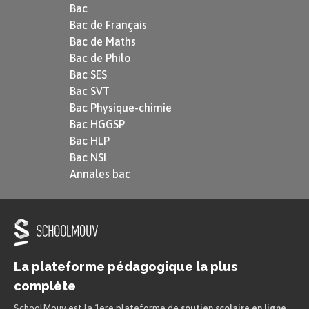
Bac
Bac de Français
Bac de Maths
Bac de Philo
Bac SES
Bac SVT
Bac Physique-chimie
Bac HGGSP
Bac HLP
Bac NSI
Annales bac
La plateforme pédagogique la plus
complète
SchoolMouv est la 1ere plateforme de
soutien scolaire en ligne
.