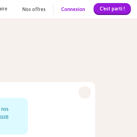
C'est parti !
aire
Nos offres
Connexion
 nos
euve