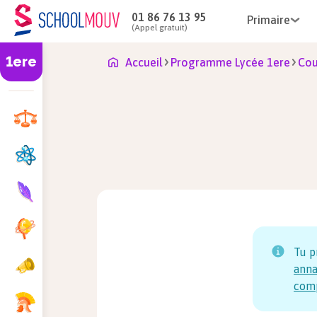
01 86 76 13 95
Primaire
(Appel gratuit)
1ere
Accueil
Programme Lycée 1ere
Cou
Tu p
anna
com